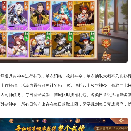
专属道具封神令进行抽取，单次消耗一枚封神令，单次抽取大概率只能获
行十连操作。活动内置分段累计奖励，累计消耗八十枚封神令可领取二十
动内封神任务、每日登录奖励、商城限时折扣礼包、各类日常玩法结算奖
额外封神令，所有日常产出存在每日获取上限，需要规划每日完成顺序，