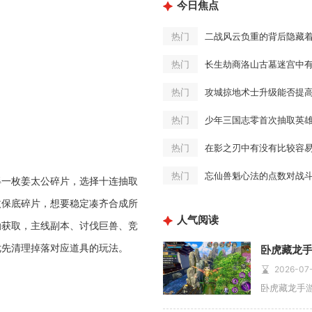
今日焦点
二战风云负重的背后隐藏
热门
长生劫商洛山古墓迷宫中
热门
攻城掠地术士升级能否提
热门
少年三国志零首次抽取英
热门
在影之刃中有没有比较容
热门
忘仙兽魁心法的点数对战
热门
得一枚姜太公碎片，选择十连抽取
枚保底碎片，想要稳定凑齐合成所
人气阅读
励获取，主线副本、讨伐巨兽、竞
优先清理掉落对应道具的玩法。
卧虎藏龙
2026-07