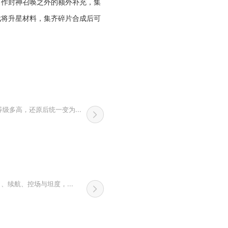
当作封神召唤之外的额外补充，集
武将升星材料，集齐碎片合成后可
多高，还原后统一变为...
续航、控场与坦度，...