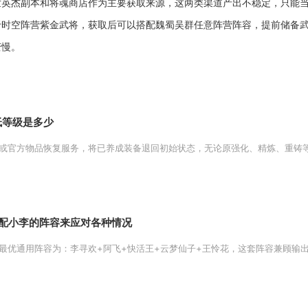
世英杰副本和将魂商店作为主要获取来源，这两类渠道产出不稳定，只能
于时空阵营紫金武将，获取后可以搭配魏蜀吴群任意阵营阵容，提前储备
变慢。
低等级是多少
或官方物品恢复服务，将已养成装备退回初始状态，无论原强化、精炼、重铸等级
搭配小李的阵容来应对各种情况
最优通用阵容为：李寻欢+阿飞+快活王+云梦仙子+王怜花，这套阵容兼顾输出、