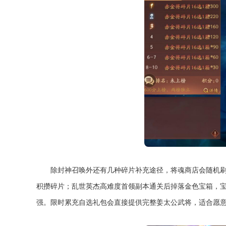
除封神召唤外还有几种碎片补充途径，将魂商店会随机
积攒碎片；乱世英杰高难度首领副本通关后掉落金色宝箱，
强。限时累充自选礼包会直接提供完整姜太公武将，适合愿