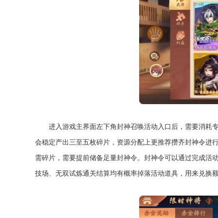
进入游戏主界面左下角封神召唤活动入口后，需要消耗
会稳定产出三至五枚碎片，资源分配上更推荐攒齐封神令进
需碎片，需要提前储备足量封神令。封神令可以通过完成活
技场、无双试炼通关结算均有概率掉落活动道具，用来兑换