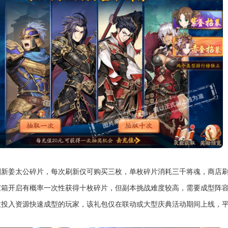
刷新姜太公碎片，每次刷新仅可购买三枚，单枚碎片消耗三千将魂，商店
宝箱开启有概率一次性获得十枚碎片，但副本挑战难度较高，需要成型阵
意投入资源快速成型的玩家，该礼包仅在联动或大型庆典活动期间上线，