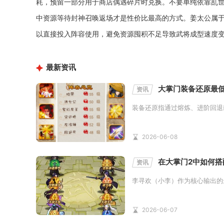
耗，预留一部分用于商店偶遇碎片时兑换。不要单纯依靠乱
中资源等待封神召唤返场才是性价比最高的方式。姜太公属
以直接投入阵容使用，避免资源囤积不足导致武将成型速度
最新资讯
大掌门装备还原最
资讯
装备还原指通过熔炼、进阶回退
2026-06-08
在大掌门2中如何
资讯
李寻欢（小李）作为核心输出的
2026-06-07