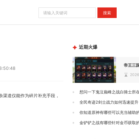
近期火爆
帝王三
8:50:48
2026
想问一下鬼泣巅峰之战白骑士所
余渠道仅能作为碎片补充手段，
全民奇迹2剑士战力如何迅速提升
你知道原神有哪些可以充当辅助
金铲铲之战有哪些针对金币获取