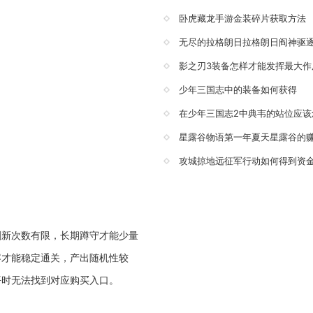
卧虎藏龙手游金装碎片获取方法
无尽的拉格朗日拉格朗日阎神驱
影之刃3装备怎样才能发挥最大作
少年三国志中的装备如何获得
在少年三国志2中典韦的站位应该
星露谷物语第一年夏天星露谷的
攻城掠地远征军行动如何得到资
刷新次数有限，长期蹲守才能少量
容才能稳定通关，产出随机性较
平时无法找到对应购买入口。