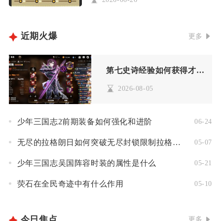
近期火爆
更多
第七史诗经验如何获得才更有效
2026-08-05
少年三国志2前期装备如何强化和进阶
06-24
无尽的拉格朗日如何突破无尽封锁限制拉格朗日
05-07
少年三国志吴国阵容时装的属性是什么
05-21
荧石在全民奇迹中有什么作用
05-10
今日焦点
更多