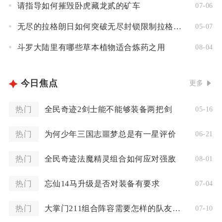
请指导如何摧毁卧虎藏龙贰的矿车
07-06
无尽的拉格朗日如何突破无尽封锁限制拉格朗日
05-07
斗罗大陆里有哪些草本植物适合炼药之用
08-04
今日焦点
更多
热门
全民奇迹2剑士能不能够装备两把剑
05-16
热门
为何少年三国志噩梦总是有一星评价
06-21
热门
全民奇迹法魔精灵组合如何应对强敌
08-01
热门
忘仙14马升级是否对装备有要求
07-04
热门
大掌门211组合阵容需要怎样的队友支援
07-10