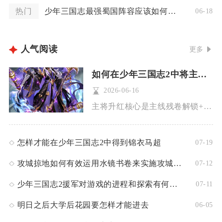
热门
少年三国志最强蜀国阵容应该如何选择装备
06-18
人气阅读
更多
如何在少年三国志2中将主将培养为红将
2026-06-16
主将升红核心是主线残卷解锁+列传章节推进+材料集中投入+装备...
怎样才能在少年三国志2中得到锦衣马超
07-19
攻城掠地如何有效运用水镜书卷来实施攻城行动
07-12
少年三国志2援军对游戏的进程和探索有何帮助呢
07-11
明日之后大学后花园要怎样才能进去
06-05