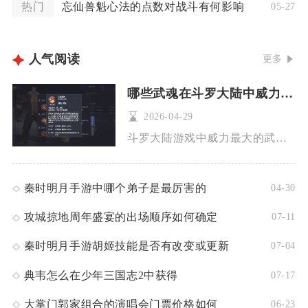
热门
忘仙兽魁心法的点数对战斗有何影响
05-27
人气阅读
更多
哪些武魂在斗罗大陆中威力最大
2026-04-29
斗罗大陆游戏中威力最大的武魂集中在强攻系T0梯队，分别是昊天...
秦时明月手游中哪个弟子是最厉害的
04-30
攻城掠地周年盛宴的出场顺序如何确定
07-11
秦时明月手游胡姬技能是否有改变或更新
07-04
典韦怎么在少年三国志2中获得
07-17
大掌门郭家组合的演唱会门票价格如何
06-23