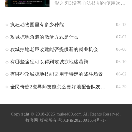
影之刃3没有心法技能的使用次数限制，但存在悟性值、技能冷却、...
疯狂动物园里有多少种熊
05-12
攻城掠地角装的激活方式是什么
07-02
攻城掠地老臣改建能否提供新的就业机会
06-08
有哪些途径可以得到攻城掠地诸葛辩
06-10
有哪些攻城掠地技能适用于特定的战斗场景
06-02
全民奇迹2魔导师技能怎么更好地配合队友发挥
04-29
Copyright © 2018-2026 muke400.com All Rights Reserved.
牧客网 版权所有
鄂ICP备2023001654号-17