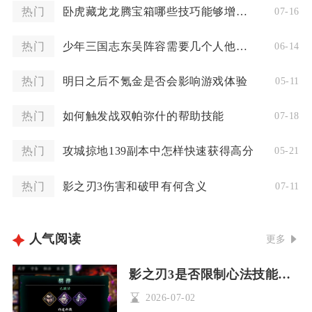
热门
卧虎藏龙龙腾宝箱哪些技巧能够增加中奖几率
07-16
热门
少年三国志东吴阵容需要几个人他们的站位是怎样的
06-14
热门
明日之后不氪金是否会影响游戏体验
05-11
热门
如何触发战双帕弥什的帮助技能
07-18
热门
攻城掠地139副本中怎样快速获得高分
05-21
热门
影之刃3伤害和破甲有何含义
07-11
人气阅读
更多
影之刃3是否限制心法技能的使用
2026-07-02