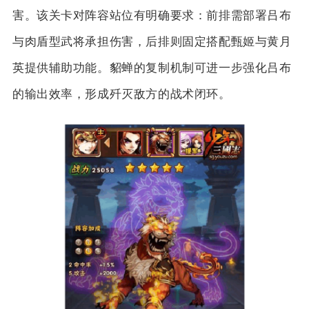
害。该关卡对阵容站位有明确要求：前排需部署吕布
与肉盾型武将承担伤害，后排则固定搭配甄姬与黄月
英提供辅助功能。貂蝉的复制机制可进一步强化吕布
的输出效率，形成歼灭敌方的战术闭环。