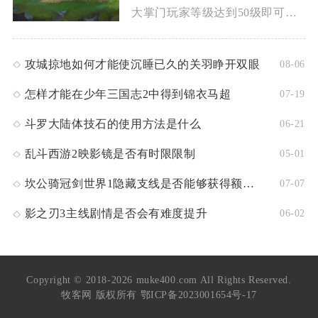
大掌门玩家等级达到50级即可解锁完整的出金操作权限，正式开启...
攻城掠地如何才能使沉睡已久的关羽睁开双眼
08-06
怎样才能在少年三国志2中得到锦衣马超
07-19
斗罗大陆体技石的使用方法是什么
06-21
乱斗西游2映影镜是否有时限限制
05-01
坎公骑冠剑世界1隐藏支线是否能够获得额外奖励
07-07
影之刃3主线剧情是否会有难度提升
06-02
Copyright © 2018-2026 muke400.com All Rights Reserved.
牧客网 版权所有
鄂ICP备2023001654号-17