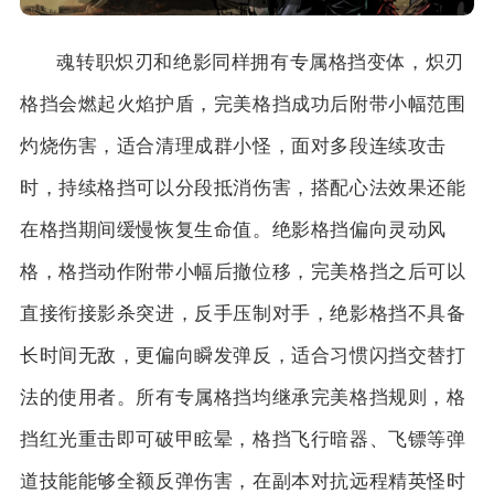
魂转职炽刃和绝影同样拥有专属格挡变体，炽刃
格挡会燃起火焰护盾，完美格挡成功后附带小幅范围
灼烧伤害，适合清理成群小怪，面对多段连续攻击
时，持续格挡可以分段抵消伤害，搭配心法效果还能
在格挡期间缓慢恢复生命值。绝影格挡偏向灵动风
格，格挡动作附带小幅后撤位移，完美格挡之后可以
直接衔接影杀突进，反手压制对手，绝影格挡不具备
长时间无敌，更偏向瞬发弹反，适合习惯闪挡交替打
法的使用者。所有专属格挡均继承完美格挡规则，格
挡红光重击即可破甲眩晕，格挡飞行暗器、飞镖等弹
道技能能够全额反弹伤害，在副本对抗远程精英怪时