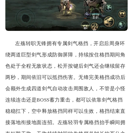
左殇转职无锋拥有专属剑气格挡，开启后周身环
绕两道巨型剑气形成防御屏障，持续按住格挡期间角
色处于全程无敌状态，松开按键后剑气还会继续留存
两秒，期间依旧可以抵挡伤害。无锋完美格挡成功后
会额外生成四道剑气自动攻击周围敌人，不管是小怪
连续连击还是BOSS蓄力重击，都可以依靠剑气格挡
稳稳扛下，空中释放格挡同样可以生效，格挡结束直
接落地衔接地面连招。左殇轻羽专属格挡抬手瞬间拥