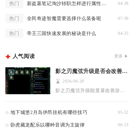
热门
新盗墓笔记淘沙转职怎样进行属性调整
04-28
热门
全民奇迹智魔需要选择什么装备呢
07-30
热门
帝王三国快速发展的秘诀是什么
04-25
人气阅读
更多
影之刃魔弦升级是否会改善游戏体验
2026-06-20
影之刃魔弦升级能显著改善游戏体验，核心体现在伤害质变、循环流...
地下城堡2月岛伊昂挂机有哪些技巧
05-12
卧虎藏龙配乐以哪种音调为主旋律
06-13