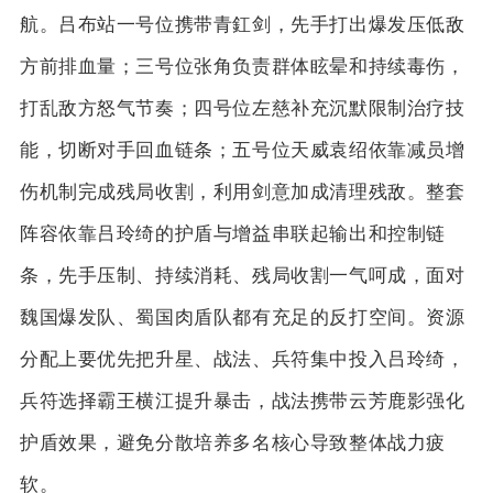
航。吕布站一号位携带青釭剑，先手打出爆发压低敌
方前排血量；三号位张角负责群体眩晕和持续毒伤，
打乱敌方怒气节奏；四号位左慈补充沉默限制治疗技
能，切断对手回血链条；五号位天威袁绍依靠减员增
伤机制完成残局收割，利用剑意加成清理残敌。整套
阵容依靠吕玲绮的护盾与增益串联起输出和控制链
条，先手压制、持续消耗、残局收割一气呵成，面对
魏国爆发队、蜀国肉盾队都有充足的反打空间。资源
分配上要优先把升星、战法、兵符集中投入吕玲绮，
兵符选择霸王横江提升暴击，战法携带云芳鹿影强化
护盾效果，避免分散培养多名核心导致整体战力疲
软。