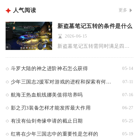
人气阅读
更多
新盗墓笔记五转的条件是什么
2026-06-15
新盗墓笔记五转需同时满足四大核心条件：角色达到4转500级、...
斗罗大陆的神之进阶神石怎么获得
05-14
少年三国志2援军对游戏的进程和探索有何帮助呢
07-11
航海王热血航线娜美值得培养吗
07-16
影之刃3装备怎样才能发挥最大作用
06-27
有没有仙剑奇缘申请的截止日期
05-25
红将在少年三国志中的重要性是怎样的
05-19