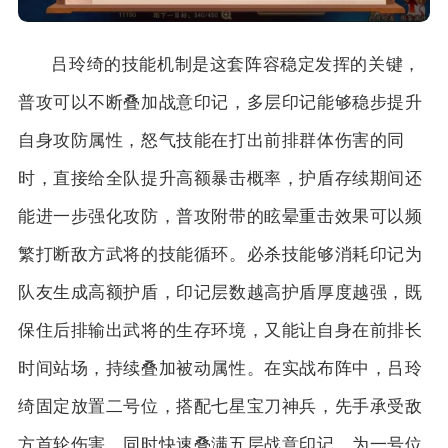
吕玲绮的技能机制是这套阵容稳定发挥的关键，
普攻可以不断叠加战意印记，多层印记能够稳步提升
自身攻防属性，怒气技能在打出前排群体伤害的同
时，直接给全队提升高额暴击概率，护盾存续期间还
能进一步强化攻防，普攻附带的眩晕重击效果可以频
繁打断敌方武将的技能循环。必杀技能够消耗印记为
队友生成高额护盾，印记层数越高护盾厚度越强，既
保住后排输出武将的生存环境，又能让自身在前排长
时间站场，持续叠加被动属性。在实战布阵中，吕玲
绮固定放置二号位，搭配七星宝刀神兵，先手承受敌
方首轮伤害，同时快速叠满五层战意印记，为一号位