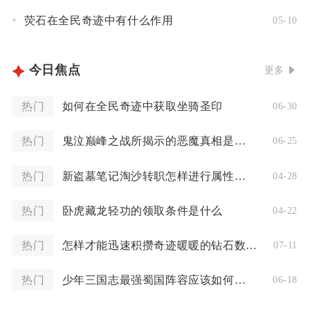
荧石在全民奇迹中有什么作用
05-10
今日焦点
更多
热门
如何在全民奇迹中获取坐骑圣印
06-30
热门
鬼泣巅峰之战所揭示的恶魔真相是什么
06-25
热门
新盗墓笔记淘沙转职怎样进行属性调整
04-28
热门
卧虎藏龙轻功的领取条件是什么
04-22
热门
怎样才能迅速积攒奇迹暖暖的钻石数量
07-11
热门
少年三国志最强蜀国阵容应该如何选择装备
06-18