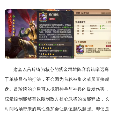
这套以吕玲绮为核心的紫金群雄阵容容错率远高
于单核吕布的打法，不会因为首轮被集火减员直接崩
盘。吕玲绮的护盾可以抵消神兽与神兵的爆发伤害，
眩晕控制能够有效限制敌方核心武将的技能释放，长
时间站场带来的属性叠加会让队伍越战越强。即便是