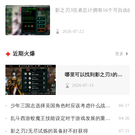
影之刃3弦者总计拥有16个可自由施展
2026-07-22
近期火爆
更多
哪里可以找到影之刃3的充能掌控者
2026-07-13
少年三国志选择吴国角色时应该考虑什么战宠配合
06-17
乱斗西游蛟魔王技能设定对于游戏发展的重要性
04-26
影之刃2无尽试炼的装备好不好获得
07-15