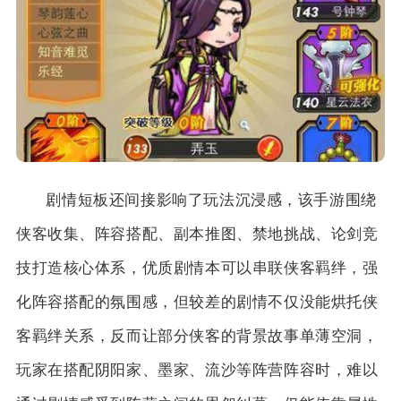
剧情短板还间接影响了玩法沉浸感，该手游围绕
侠客收集、阵容搭配、副本推图、禁地挑战、论剑竞
技打造核心体系，优质剧情本可以串联侠客羁绊，强
化阵容搭配的氛围感，但较差的剧情不仅没能烘托侠
客羁绊关系，反而让部分侠客的背景故事单薄空洞，
玩家在搭配阴阳家、墨家、流沙等阵营阵容时，难以