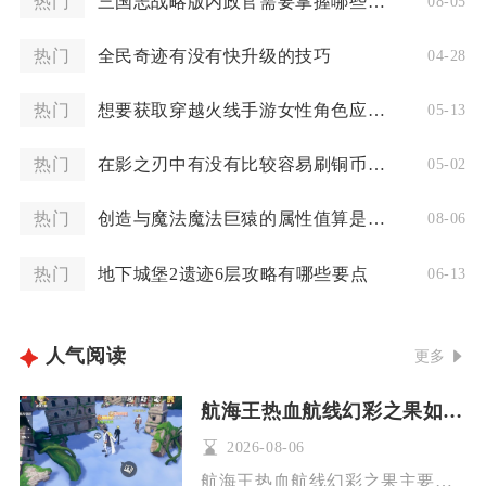
热门
三国志战略版内政官需要掌握哪些实用战法
08-05
热门
全民奇迹有没有快升级的技巧
04-28
热门
想要获取穿越火线手游女性角色应该怎么办
05-13
热门
在影之刃中有没有比较容易刷铜币的地方
05-02
热门
创造与魔法魔法巨猿的属性值算是极品吗
08-06
热门
地下城堡2遗迹6层攻略有哪些要点
06-13
人气阅读
更多
航海王热血航线幻彩之果如何使用
2026-08-06
航海王热血航线幻彩之果主要消耗渠道分为商城礼包采购、黄金之果...