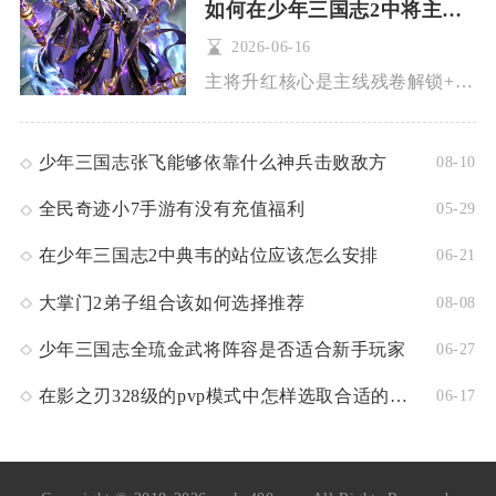
如何在少年三国志2中将主将培养为红将
2026-06-16
主将升红核心是主线残卷解锁+列传章节推进+材料集中投入+装备...
少年三国志张飞能够依靠什么神兵击败敌方
08-10
全民奇迹小7手游有没有充值福利
05-29
在少年三国志2中典韦的站位应该怎么安排
06-21
大掌门2弟子组合该如何选择推荐
08-08
少年三国志全琉金武将阵容是否适合新手玩家
06-27
在影之刃328级的pvp模式中怎样选取合适的技能搭配来取胜
06-17