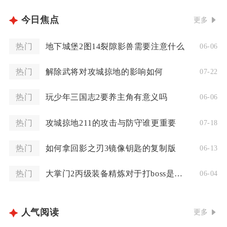
今日焦点
更多
热门
地下城堡2图14裂隙影兽需要注意什么
06-06
热门
解除武将对攻城掠地的影响如何
07-22
热门
玩少年三国志2要养主角有意义吗
06-06
热门
攻城掠地211的攻击与防守谁更重要
07-18
热门
如何拿回影之刃3镜像钥匙的复制版
06-13
热门
大掌门2丙级装备精炼对于打boss是否更有帮助
06-04
人气阅读
更多