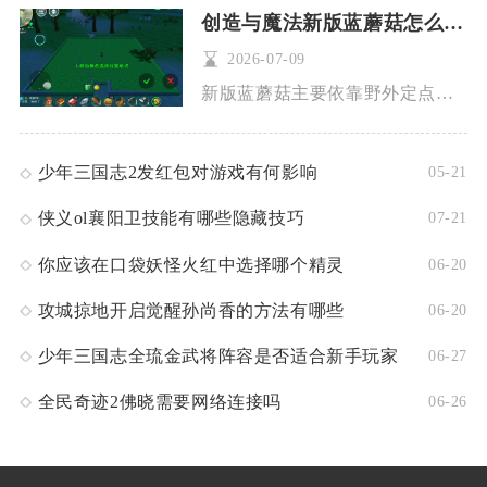
创造与魔法新版蓝蘑菇怎么获取
2026-07-09
新版蓝蘑菇主要依靠野外定点采集为主，搭配种植繁育辅助量产，核...
少年三国志2发红包对游戏有何影响
05-21
侠义ol襄阳卫技能有哪些隐藏技巧
07-21
你应该在口袋妖怪火红中选择哪个精灵
06-20
攻城掠地开启觉醒孙尚香的方法有哪些
06-20
少年三国志全琉金武将阵容是否适合新手玩家
06-27
全民奇迹2佛晓需要网络连接吗
06-26