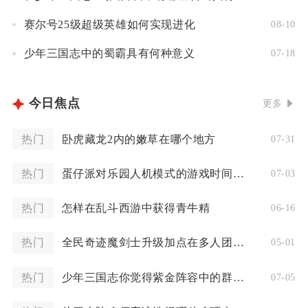
赛尔号25级超级英雄如何实现进化
08-10
少年三国志中的蜀霸具有何种意义
07-18
今日焦点
更多
热门
卧虎藏龙2内的嫩草在哪个地方
07-31
热门
蛋仔派对乐园人机模式的游戏时间是多久
07-03
热门
怎样在乱斗西游中获得青牛精
06-16
热门
全民奇迹魔剑士升级加点在多人团队中有何影响
05-01
热门
少年三国志你觉得紫金阵容中的群雄最佳选择是谁
07-05