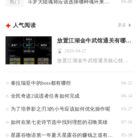
热门
斗罗大陆魂师应该选择哪种魂环来增强实力
06-06
人气阅读
更多
放置江湖金牛武馆通关有哪些技巧
2026-04-27
放置江湖金牛武馆通关核心技巧为优先夯实基础武学等级、按顺序挑...
泰拉瑞亚中的boss都有哪些
06-22
全民奇迹2说谎者任务如何完成
06-14
为了培养影之刃3的小号应该如何优化操作呢
05-27
如何在第七史诗节选中找到理想的召唤英雄
07-16
星露谷物语第一年夏天星露谷的赚钱之道有哪些
05-18