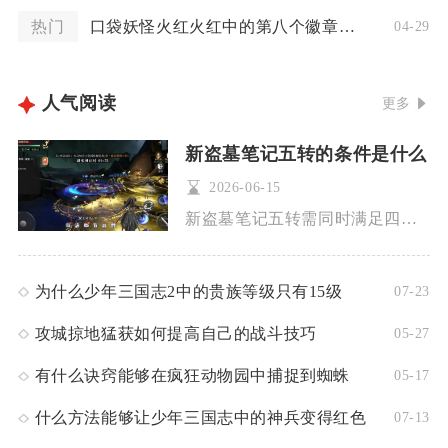
热门
口袋妖怪火红火红中的第八个徽章在哪个地方领取
04-29
人气阅读
更多
新盗墓笔记五转的条件是什么
2026-06-15
新盗墓笔记五转需同时满足四大核心条件：角色达到4转500级、...
为什么少年三国志2中的贵族等级只有15级
07-23
攻城掠地猛获如何提高自己的战斗技巧
05-27
有什么诀窍能够在疯狂动物园中捕捉到蜘蛛
05-17
什么方法能够让少年三国志中的神兵变得红色
07-13