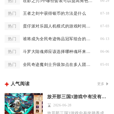
热门
在影之刃3中哪些套装可以提高角色战力
06-29
热门
王者之剑中获得银币的方法是什么
07-18
热门
蛋仔派对乐园人机模式的游戏时间是多久
07-03
热门
谁将成为全民奇迹饰品冠军组合的领军人物
06-13
热门
斗罗大陆魂师应该选择哪种魂环来增强实力
06-06
热门
全民奇迹魔剑士升级加点在多人团队中有何影响
05-01
人气阅读
更多
放开那三国3游戏中有没有坐骑的养成玩法
2026-06-28
放开那三国3游戏中有坐骑养成玩法，该系统不仅能提升外观表现力...