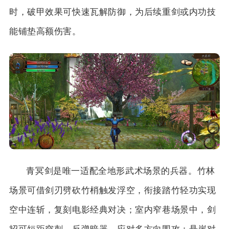
时，破甲效果可快速瓦解防御，为后续重剑或内功技
能铺垫高额伤害。
青冥剑是唯一适配全地形武术场景的兵器。竹林
场景可借剑刃劈砍竹梢触发浮空，衔接踏竹轻功实现
空中连斩，复刻电影经典对决；室内窄巷场景中，剑