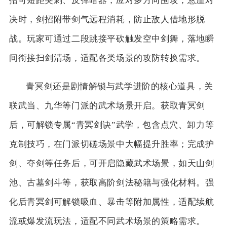
招可短距突刺、反弹暗器，应对多方向围攻；悬崖对
决时，剑招附带剑气远程消耗，防止敌人借地形脱
战。玩家可通过二段跳接平砍触发空中剑舞，落地瞬
间衔接扫剑清场，适配各类场景的攻防转换需求。
青冥剑还是剧情解锁与武学进阶的核心道具，关
联武当、九华等门派的武术场景开启。获取青冥剑
后，可解锁专属“青冥剑诀”武学，包含点穴、卸力等
克制技巧，在门派切磋场景中大幅提升胜率；完成护
剑、夺剑等任务后，可开启隐藏武术场景，如天山剑
池、古墓剑斗等，获取高阶剑法秘籍与强化材料。强
化后青冥剑可解锁吸血、暴击等附加属性，适配续航
流或爆发流玩法，适配不同武术场景的策略需求。