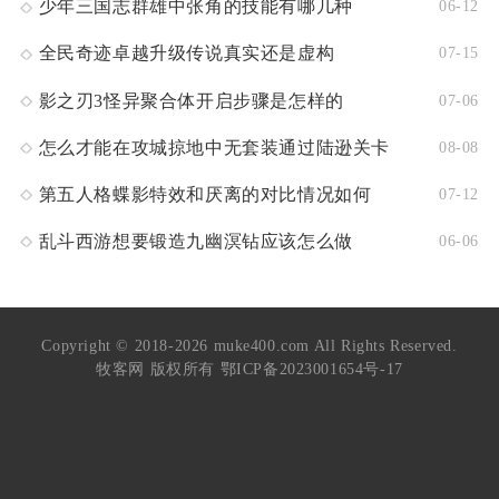
少年三国志群雄中张角的技能有哪几种
06-12
全民奇迹卓越升级传说真实还是虚构
07-15
影之刃3怪异聚合体开启步骤是怎样的
07-06
怎么才能在攻城掠地中无套装通过陆逊关卡
08-08
第五人格蝶影特效和厌离的对比情况如何
07-12
乱斗西游想要锻造九幽溟钻应该怎么做
06-06
Copyright © 2018-2026 muke400.com All Rights Reserved.
牧客网 版权所有
鄂ICP备2023001654号-17