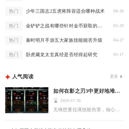
热门
少年三国志2五虎将阵容适合哪种战术
06-26
热门
金铲铲之战有哪些针对金币获取的技巧和策略可用
05-29
热门
秦时明月手游五大家族技能能否升级
04-27
热门
卧虎藏龙太玄真经是否经得起研究
05-17
人气阅读
更多
如何在影之刃3中更好地堆无锋技能
2026-07-30
无锋想要拉满技能伤害，核心是围绕防御转攻机制、高倍率觉醒BU...