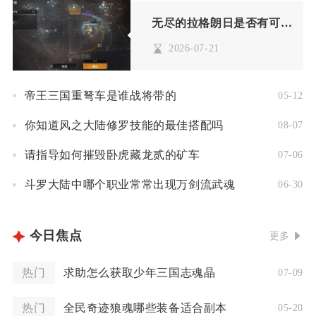
无尽的拉格朗日是否有可获得的舰船
2026-07-21
帝王三国重弩车是谁战将带的
05-12
你知道风之大陆修罗技能的最佳搭配吗
08-07
请指导如何摧毁卧虎藏龙贰的矿车
07-06
斗罗大陆中哪个职业常常出现万剑流武魂
06-30
今日焦点
更多
热门
求助怎么获取少年三国志魂晶
07-09
热门
全民奇迹狼魂哪些装备适合副本
05-20