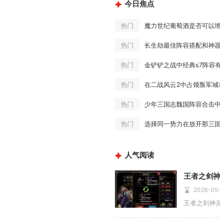
今日焦点
魔力世纪葡萄酒是否可以
热门
长生劫最佳阵容搭配和神
热门
金铲铲之战中经典s7阵容
热门
在二战风云2中占领叛军城
热门
热门
选择同一势力在放开那三国
热门
人气阅读
王者之剑
2026-05