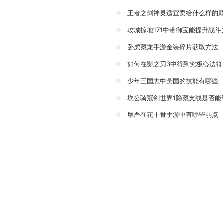
王者之剑神灵适宜卖给什么样的
攻城掠地171中带御宝能提升战斗
卧虎藏龙手游金装碎片获取方法
如何在影之刃3中得到究极心法符
少年三国志中吴国的技能有哪些
坎公骑冠剑世界1隐藏支线是否能
摩严在花千骨手游中有哪些弱点