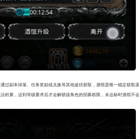
通过副本掉落、任务奖励或兑换等其他途径获取，酒馆是唯一稳定获取渠
玩法积累，达到等级要求后才会解锁该角色的招募权限，未达标时酒馆不