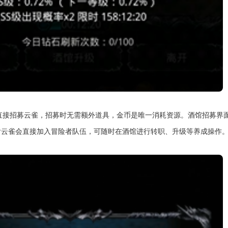
可直接招募云雀，招募时无需额外道具，金币是唯一消耗资源。酒馆招募界
后云雀会直接加入冒险者队伍，可随时在酒馆进行转职、升级等养成操作