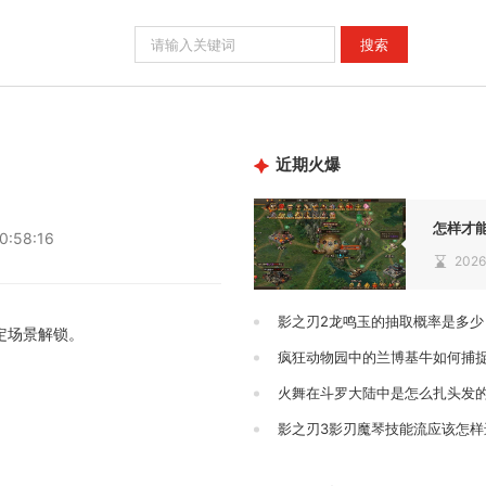
近期火爆
0:58:16
2026
影之刃2龙鸣玉的抽取概率是多少
定场景解锁。
疯狂动物园中的兰博基牛如何捕
火舞在斗罗大陆中是怎么扎头发
影之刃3影刃魔琴技能流应该怎样