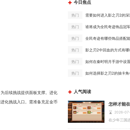
今日焦点
需要如何进入影之刃2的深
热门
谁将成为全民奇迹饰品冠
热门
全民奇迹有哪些饰品搭配
热门
影之刃2中回血的方式有哪
热门
如何在秦时明月手游中设
热门
如何选择影之刃2的抽卡角
热门
人气阅读
，为后续挑战提供面板支撑。进化
启进化挑战入口。需准备充足金币
2026-07