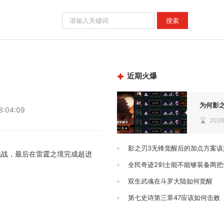
近期火爆
为何影
8:04:09
2026
影之刃3无锋觉醒后的加点方案该
挑战，最后在雷霆之境完成超进
全民奇迹2剑士能不能够装备两把
双生武魂在斗罗大陆如何觉醒
第七史诗第三章47应该如何击败