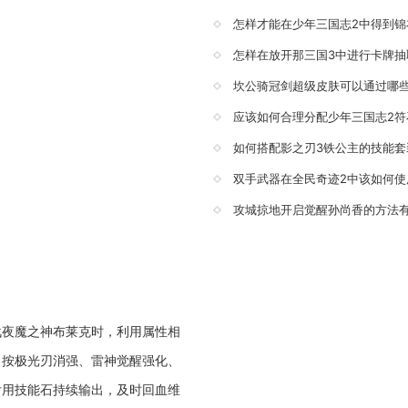
怎样才能在少年三国志2中得到锦
怎样在放开那三国3中进行卡牌抽
坎公骑冠剑超级皮肤可以通过哪
应该如何合理分配少年三国志2符
如何搭配影之刃3铁公主的技能套
双手武器在全民奇迹2中该如何使
攻城掠地开启觉醒孙尚香的方法
战夜魔之神布莱克时，利用属性相
，按极光刃消强、雷神觉醒强化、
后用技能石持续输出，及时回血维