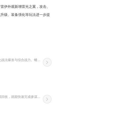
后雷伊外观新增雷光之翼，攻击、
赋升级、装备强化等玩法进一步提
法爆发与综合战力。蟠...
收，就能快速完成参谋...