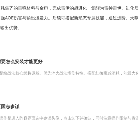
消耗集齐的雷魂材料与金币，完成雷伊的超进化，觉醒为雷神雷伊。进化
强AOE伤害与输出爆发力。后续可搭配新形态专属技能，通过进阶、天
心输出优势。
需要怎么安装才能更好
是给战法核心武将佩戴、优先淬火战法增伤特性、搭配红御宝减消耗，能最大化战
三国志参谋
操作是进入阵容界面选中参谋头像，点击卸下并确认，同时注意操作限制与资源回