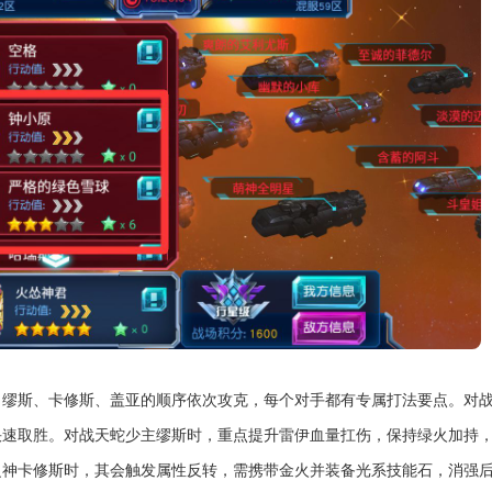
、缪斯、卡修斯、盖亚的顺序依次攻克，每个对手都有专属打法要点。对
快速取胜。对战天蛇少主缪斯时，重点提升雷伊血量扛伤，保持绿火加持
之神卡修斯时，其会触发属性反转，需携带金火并装备光系技能石，消强