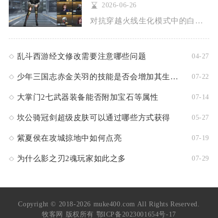
2026-06-26
对抗穿越火线生化模式中的白骨精，核心在于识破分身机制、选对高...
乱斗西游经文修改需要注意哪些问题
04-27
少年三国志赤金关羽的技能是否会增加其生存能力
07-22
大掌门2七武器装备能否附加宝石等属性
07-14
坎公骑冠剑超级皮肤可以通过哪些方式获得
05-27
紫夏侯在攻城掠地中如何点亮
07-19
为什么影之刃2魂玩家如此之多
07-29
Copyright © 2018-2026 muke400.com All Rights Reserved.
牧客网 版权所有
鄂ICP备2023001654号-17