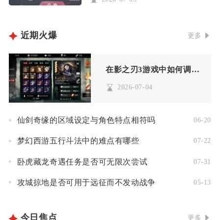
近期火爆
更多
在影之刃3游戏中如何调整武器的刻印槽
2026-07-04
仙剑奇缘的区域设定与角色特点相符吗
06-20
梦幻西游五行斗法中的难点有哪些
07-22
卧虎藏龙奇遇任务是否可无限次尝试
07-31
攻城掠地是否可用于远征而不发动战争
05-13
今日焦点
更多