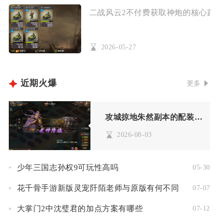
二战风云2不付费获取神炮的核心路径
2026-05-27
近期火爆
更多
攻城掠地朱然副本的配装有什么要求
2026-08-03
少年三国志孙权9可玩性高吗
05-30
花千骨手游新版灵宠阡陌老师与原版有何不同
07-07
大掌门2中沈璧君的加点方案有哪些
07-12