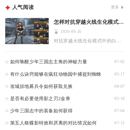
人气阅读
更多
怎样对抗穿越火线生化模式中的白骨精
2026-06-26
对抗穿越火线生化模式中的白骨精，核心在于识破分身机制、选对高...
如何唤醒少年三国志主角的神秘力量
07-02
有什么诀窍能够在疯狂动物园中捕捉到蜘蛛
05-17
攻城掠地募兵令如何获取兑换
08-07
是否有必要使用影之刃2金券
05-18
少年三国志中的装备如何获得
07-04
第五人格蝶影特效和厌离的对比情况如何
07-12