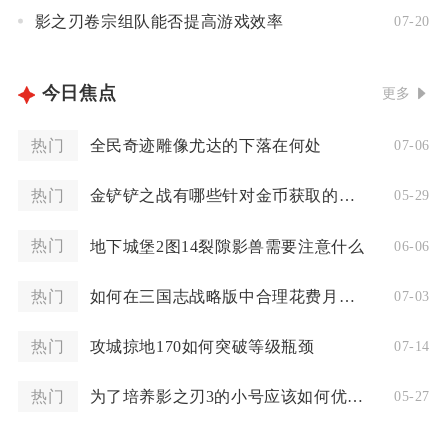
影之刃卷宗组队能否提高游戏效率
07-20
今日焦点
更多
热门
全民奇迹雕像尤达的下落在何处
07-06
热门
金铲铲之战有哪些针对金币获取的技巧和策略可用
05-29
热门
地下城堡2图14裂隙影兽需要注意什么
06-06
热门
如何在三国志战略版中合理花费月卡微氪
07-03
热门
攻城掠地170如何突破等级瓶颈
07-14
热门
为了培养影之刃3的小号应该如何优化操作呢
05-27