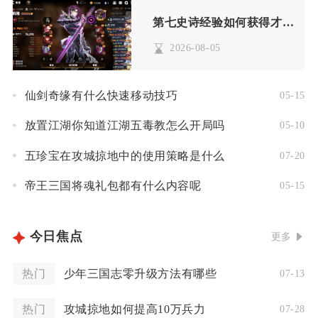
第七史诗经验如何获得才更有效
2026-08-05
仙剑奇缘有什么快速移动技巧
05-15
放置江湖你知道江湖五毒教怎么开局吗
05-10
五珍宝在攻城掠地中的使用策略是什么
07-20
帝王三国将魂礼包都有什么内容呢
05-15
今日焦点
更多
热门
少年三国志零升级方法有哪些
07-13
热门
攻城掠地如何提高10万兵力
07-28