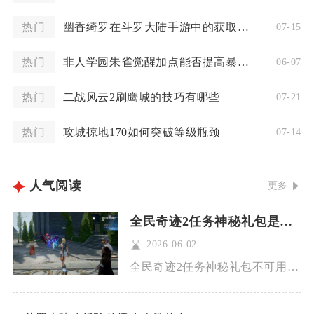
热门
幽香绮罗在斗罗大陆手游中的获取方式是怎样的
07-15
热门
非人学园朱雀觉醒加点能否提高暴击率
06-07
热门
二战风云2刷鹰城的技巧有哪些
07-21
热门
攻城掠地170如何突破等级瓶颈
07-14
人气阅读
更多
全民奇迹2任务神秘礼包是否可以用于充值
2026-06-02
全民奇迹2任务神秘礼包不可用于充值，仅能兑换游戏内绑定道具与...