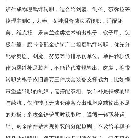
铲生成物理羁绊转职，适合给到霞、剑圣、莎弥拉等
物理主副C，大棒、女神泪合成法系转职，适配娜
美、维克托、乐芙兰这类法术输出棋子，锁子甲、负
极斗篷、腰带搭配金铲铲产出坦度羁绊转职，优先分
配给奥恩、剑魔、努努等前排承伤单位。单件转职仅
作为羁绊补足装备，不能替代常规输出、肉装，携带
转职的棋子依旧需要三件成套装备支撑战力，比如携
带堡垒转职的剑姬，需搭配泰坦、饮血补足持续输出
与续航，仅堆转职无成套装备会出现坦度或输出不足
的短板；多枚金铲铲同时获取时，遵循一转职补羁
绊、剩余散件做常规神装的分配原则，不要给单棋子