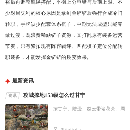
裕后再调整羁绊搭配，平衡上分容错与后期上限。不
少对局失利的核心原因是拿到金铲铲后强行合成冷门
转职，手牌缺少配套体系棋子，中期无法成型只能零
散过渡，既浪费稀缺铲子资源，又打乱原有装备运营
节奏，只有紧扣现有阵容羁绊、匹配棋子定位分配转
职装备，才能发挥金铲铲的质变效果。
最新资讯
攻城掠地153级怎么过甘宁
资讯
按甘宁、陆逊、赵云带诸葛亮、周泰带
2026-07-05