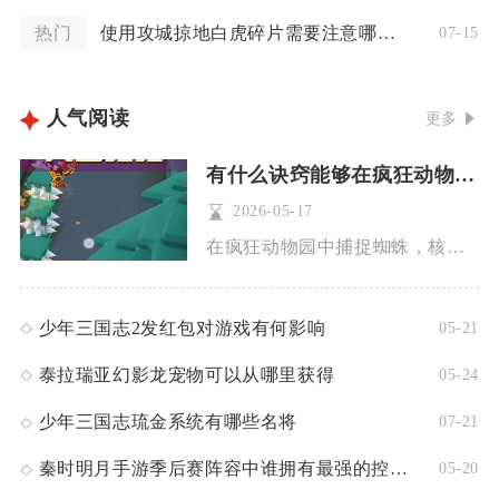
热门
使用攻城掠地白虎碎片需要注意哪些要点
07-15
人气阅读
更多
有什么诀窍能够在疯狂动物园中捕捉到蜘蛛
2026-05-17
在疯狂动物园中捕捉蜘蛛，核心诀窍是选对地图与距离、用蚂蚱控距...
少年三国志2发红包对游戏有何影响
05-21
泰拉瑞亚幻影龙宠物可以从哪里获得
05-24
少年三国志琉金系统有哪些名将
07-21
秦时明月手游季后赛阵容中谁拥有最强的控制技能
05-20