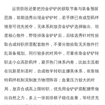
运营阶段还要把控金铲铲的获取节奏与装备预留
思路，前期选秀出现金铲铲时，若手牌已有成型羁绊
雏形可优先抢夺，无体系则放弃金铲铲选择输出、坦
度核心散件，野怪掉落金铲铲后，后续选秀针对性拾
取合成转职所需配套散件，不要分散拾取无关散件打
乱装备规划。同行较多的对局中，尽量依靠金铲铲转
职走小众高阶羁绊，避开热门体系内卷，比如主流都
在玩新星剑圣时，合成牧羊转职走娜美体系，依靠独
特羁绊机制克制敌方物理阵容；血量压力较大的对
局，放弃合成高上限转职，优先用金铲铲搭配腰带做
出自然之力，多上一张前排棋子稳住血量，等经济充