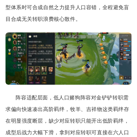
型体系时可合成自然之力提升人口容错，全程避免盲
目合成无关转职浪费核心散件。
阵容适配层面，低人口赌狗阵容对金铲铲转职需
求偏向快速凑出高阶羁绊，牧羊、吉祥物这类羁绊存
在明显强度断层，缺少对应转职只能开出低阶羁绊，
成型后战力大幅下滑，拿到对应转职可直接在六人口