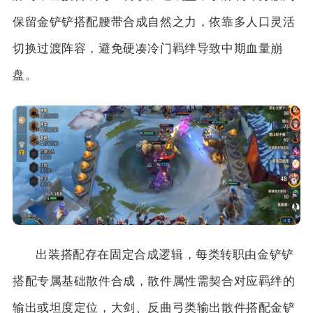
保留金铲铲搭配腰带合成自然之力，依靠多人口灵活
切换过渡阵容，避免硬凑冷门羁绊导致中期血量崩
盘。
出装搭配存在固定合成逻辑，每类转职由金铲铲
搭配专属基础散件合成，散件属性需契合对应羁绊的
输出或坦度定位，大剑、反曲弓类输出散件搭配金铲