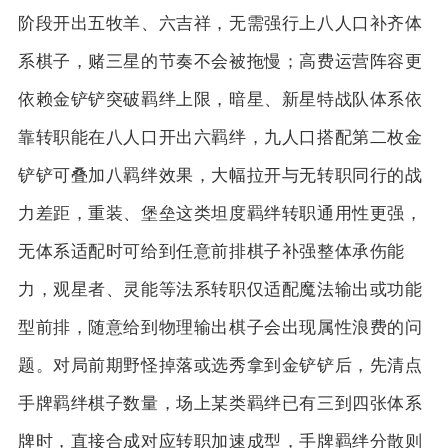
阶段开出五牧羊、六吉祥，无需强行上八人口补齐体
系棋子，赌三星的节奏不会被拖慢；高费运营阵容更
依赖金铲铲突破羁绊上限，暗星、新星特战队体系依
靠转职能在八人口开出六羁绊，九人口搭配第二枚金
铲铲可叠加八羁绊效果，大幅拉开与无转职同行的战
力差距，重装、堡垒这类坦度羁绊转职通用性更强，
无体系适配时可给到任意前排棋子补强整体承伤能
力，观星者、灵能等法系转职仅适配魔法输出或功能
型前排，随意给到物理输出棋子会出现属性浪费的问
题。对局前期野怪掉落或选秀拿到金铲铲后，先清点
手牌羁绊棋子数量，场上某类羁绊已有三到四张体系
牌时，直接合成对应转职加速成型，手牌羁绊分散则