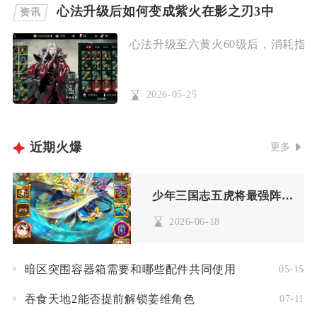
心法升级后如何变成紫火在影之刃3中
资讯
心法升级至六黄火60级后，消耗指定
2026-05-25
近期火爆
更多
少年三国志五虎将最强阵容有哪些必备的技能
2026-06-18
暗区突围容器箱需要和哪些配件共同使用
05-15
吞食天地2能否提前解锁姜维角色
07-11