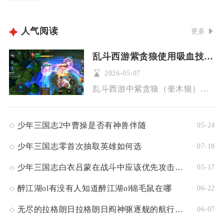
人气阅读
更多
乱斗西游紫贪狼使用吸血技能时有什么要注意的
2026-05-07
乱斗西游中紫贪狼（奎木狼）的吸血技能使用，核心在于把控技能释...
少年三国志2中曹操是否有神兽伴随
05-24
少年三国志零首次抽取英雄如何选
07-18
少年三国志白衣吕蒙在战斗中应该优先攻击哪些敌人
05-17
醉江湖ol有没有人知道醉江湖ol锦毛鼠在哪
06-22
无尽的拉格朗日拉格朗日阎神驱逐舰的航行速度如何
06-07