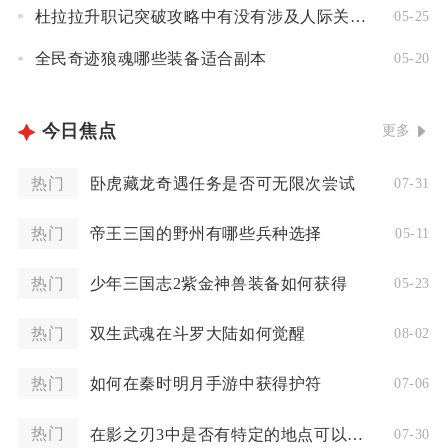
杜拉拉升职记突破攻略中有没有涉及人际关系的建议
05-25
全民奇迹狼魂哪些装备适合副本
05-20
今日焦点
更多
热门
卧虎藏龙奇遇任务是否可无限次尝试
07-31
热门
帝王三国的野州有哪些兵种选择
05-11
热门
少年三国志2紫金神兽装备如何获得
05-23
热门
双生武魂在斗罗大陆如何觉醒
08-02
热门
如何在秦时明月手游中获得护符
07-06
热门
在影之刃3中是否有特定的地点可以刷到符文
07-30