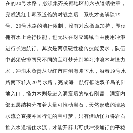
在的20号水路，必须集齐关都地区前六枚道馆徽章，
完成浅红市毒系道馆的对战之后，系统才会解除19
号、20号水路的航行限制，没有对应徽章加持，即便
拥有水上通行技能，也无法在对应海域自由使用冲浪
进行长途航行。其次是两项硬性秘传技能要求，队伍
中必须安排两只不同的宝可梦分别学习冲浪术与怪力
术，冲浪术负责从浅红市南侧海滩下水，沿着19号水
路南下转入20号水路，完成海上航行抵达双子岛的陆
地入口，怪力术则是进入洞窟后的核心刚需，洞窟内
部五层结构分布着大量可推动岩石，天然形成的湍急
水流会直接冲回行进的宝可梦，只有借助怪力将岩石
推入水道堵住水流，才能开辟出可供冲浪通行的平稳