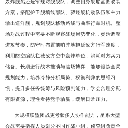
轰炸舰船还是常规对舰舰队，调整自身舰船蓝图改装
方案，搭配护卫舰填线部队、驱逐舰机动队伍和主力
输出巡洋舰，规划舰队移动路线与曲率行军时机。整
场对战过程中需要不断观察战场局势变化，灵活调整
进攻节奏，防守时布置前哨阵地拖延敌方行军速度，
利用防空编队拦截敌方空中轰炸单位，消耗对方兵力
储备。长期进行战术推演与临场博弈，能够锻炼全局
规划能力，培养冷静分析局势、权衡利弊的思维习
惯，提升多任务统筹与风险预判能力，学会合理分配
有限资源，理性看待竞争输赢，缓解日常压力。
大规模联盟团战更考验多人协作能力，星系大型
会战需要指挥人员划分不同作战小组，侦查组负责全