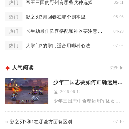
热门
帝王三国的野州有哪些兵种选择
05-11
热门
影之刃3谢回春在哪个副本里
08-03
热门
长生劫最佳阵容搭配和神器要注意哪些因素
04-29
热门
大掌门2的掌门适合用哪种心法
07-05
人气阅读
更多
少年三国志要如何正确运用贡献这一要素
2026-06-12
少年三国志中合理运用军团贡献，核心在于按需兑换、优先刚需资源...
影之刃3和1在哪些方面有区别
07-10