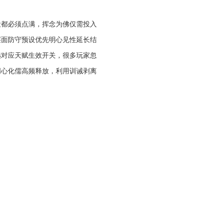
设都必须点满，挥念为佛仅需投入
层面防守预设优先明心见性延长结
选对应天赋生效开关，很多玩家忽
明心化儒高频释放，利用训诫剥离