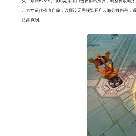
火、帮派BOSS、限时副本采用进攻输出预设，调整释放顺
台方寸留作残血自保，该预设无需频繁开启云海分摊伤害，
技能克制。