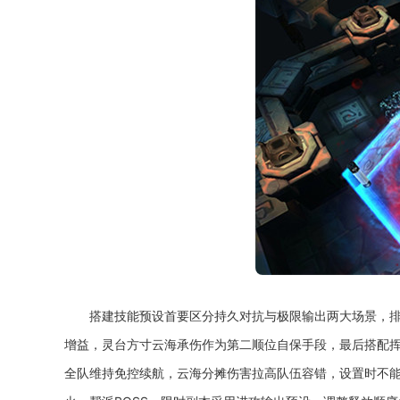
搭建技能预设首要区分持久对抗与极限输出两大场景，
增益，灵台方寸云海承伤作为第二顺位自保手段，最后搭配
全队维持免控续航，云海分摊伤害拉高队伍容错，设置时不