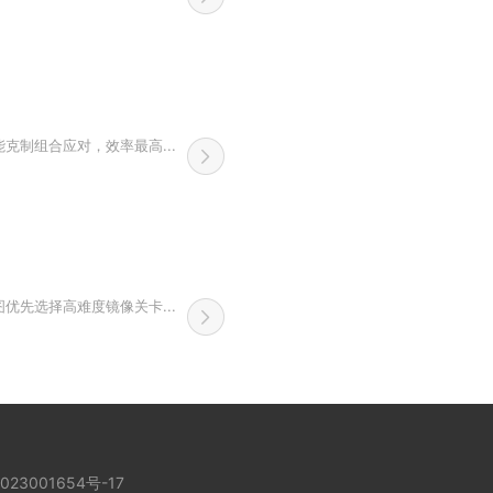
制组合应对，效率最高...
先选择高难度镜像关卡...
023001654号-17