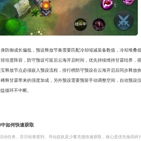
身防御成长偏低，预设释放节奏需要匹配冷却缩减装备数值，冷却堆叠低
前排坦度阵容，防守预设可延后云海开启时间，优先持续维持甘霖结界，
法宝释放节点必须嵌入预设流程，排行榜防守预设在云海开启后同步释放
会稀释甘霖带来的强度加成，另外预设需要预留手动调整空间，自动预设
增益循环不中断。
游中如何快速获取
活动任务、百日绘卷签到、寻仙捉妖及少量充值快速获取，核心是优先做高碎片任