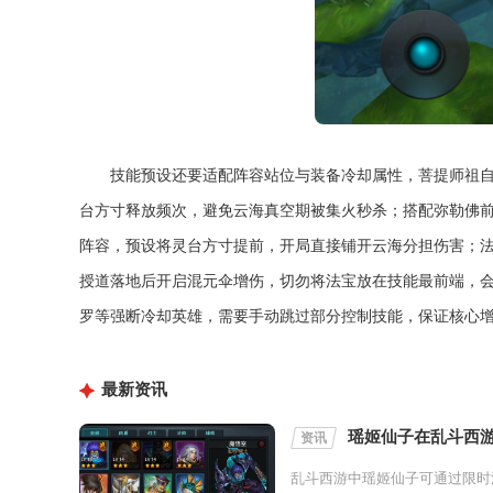
技能预设还要适配阵容站位与装备冷却属性，菩提师祖自
台方寸释放频次，避免云海真空期被集火秒杀；搭配弥勒佛
阵容，预设将灵台方寸提前，开局直接铺开云海分担伤害；
授道落地后开启混元伞增伤，切勿将法宝放在技能最前端，
罗等强断冷却英雄，需要手动跳过部分控制技能，保证核心
最新资讯
瑶姬仙子在乱斗西
资讯
乱斗西游中瑶姬仙子可通过限时