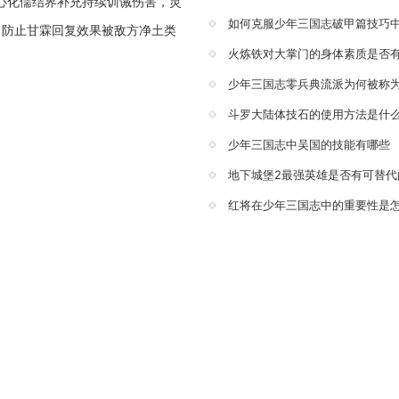
明心化儒结界补充持续训诫伤害，灵
如何克服少年三国志破甲篇技巧
，防止甘霖回复效果被敌方净土类
火炼铁对大掌门的身体素质是否
少年三国志零兵典流派为何被称
斗罗大陆体技石的使用方法是什
少年三国志中吴国的技能有哪些
地下城堡2最强英雄是否有可替代
红将在少年三国志中的重要性是