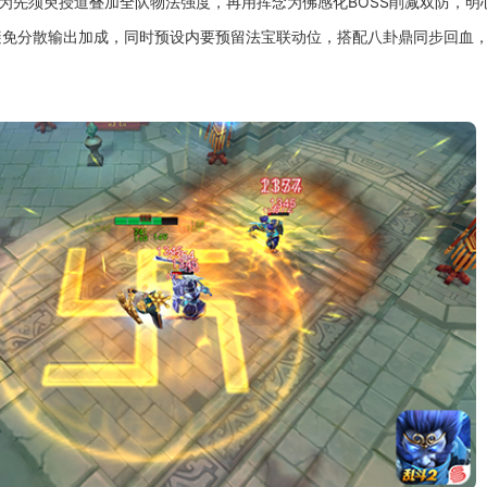
序为先须臾授道叠加全队物法强度，再用挥念为佛感化BOSS削减双防，
避免分散输出加成，同时预设内要预留法宝联动位，搭配八卦鼎同步回血