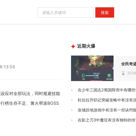
近期火爆
全民奇
6:13:56
2026
在少年三国志2蜀国阵营中有哪些
预设应对全部玩法，同时规避技能
杜拉拉升职记突破攻略中有没有
行榜生存不足、篝火帮派BOSS
在影之刃3中魔弦有没有独特的传