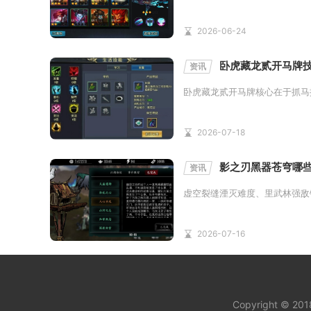
2026-06-24
卧虎藏龙贰开马牌
资讯
卧虎藏龙贰开马牌核心在于抓马
2026-07-18
影之刃黑器苍穹哪
资讯
虚空裂缝湮灭难度、里武林强敌
2026-07-16
Copyright © 20