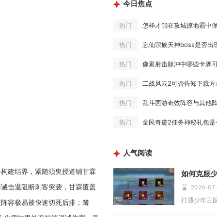
今日焦点
怎样才能在攻城掠地霸中
热门
忘仙宗族天神boss是否出
热门
像素射击脉冲中哪些卡牌
热门
二战风云2可否告知下载方
热门
乱斗西游奇效阵容与其他
热门
全民奇迹2任务神秘礼包是
热门
人气阅读
手构建结界，紧随须臾授道铺甘霖
训诫击退阻断刺客突袭，甘霖覆盖
2026-07
进阵容极易被快速切死后排；篝