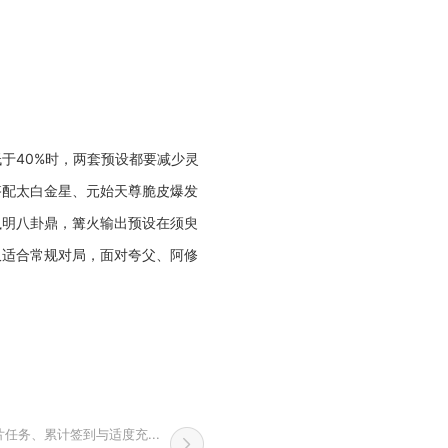
于40%时，两套预设都要减少灵
搭配太白金星、元始天尊脆皮爆发
执明八卦鼎，篝火输出预设在须臾
仅适合常规对局，面对夸父、阿修
务、累计签到与适度充...