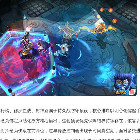
排行榜、修罗血战、封神路属于持久战防守预设，核心排序以明心化儒起
挥念为佛定点感化敌方核心输出，这套预设优先保障结界持续存在，依靠
能将挥念为佛放在前两位，过早释放控制会出现长时间真空期，面对多突