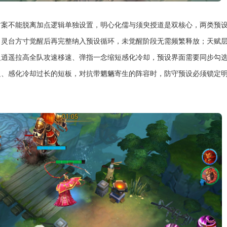
方案不能脱离加点逻辑单独设置，明心化儒与须臾授道是双核心，两类预
，灵台方寸觉醒后再完整纳入预设循环，未觉醒阶段无需频繁释放；天赋
臾逍遥拉高全队攻速移速、弹指一念缩短感化冷却，预设界面需要同步勾
足、感化冷却过长的短板，对抗带魍魉寄生的阵容时，防守预设必须锁定