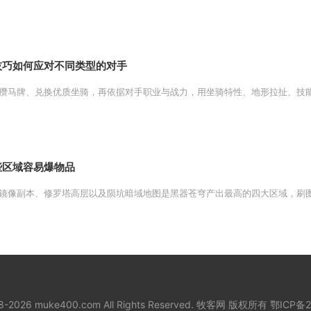
技巧如何应对不同类型的对手
攒马牌、兑换优质坐骑，再依据对手职业与战力，用坐骑特性、地形拉扯、技能克
些区域容易爆物品
镜像副本、修罗塔高层以及陨坑暗域地图是黑器苍穹产出最高的四大区域，刷图优
18-2026 muke400.com All Rights Reserved. 牧客网 版权所有
鄂ICP备2