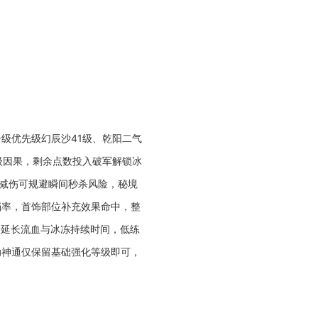
级优先级幻辰沙41级、乾阳二气
级因果，剩余点数投入破军解锁冰
果减伤可规避瞬间秒杀风险，秘境
挡率，首饰部位补充效果命中，整
步延长流血与冰冻持续时间，低练
助神通仅保留基础强化等级即可，