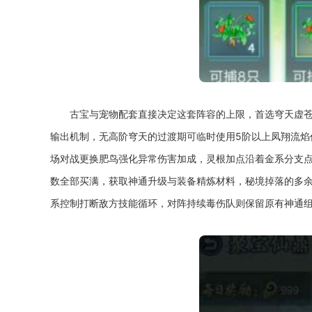
古宝与宠物配套直接决定这套阵容的上限，首选穹天虚苍
输出机制，无高阶穹天的过渡期可临时使用5阶以上凤翔流焰
场对战更换肥鸟强化异常伤害加成，灵根加点沿着金系分支
数全部买满，获取神通升级与装备精炼材料，秘境掉落的多
系控制打断敌方技能循环，对阵持续毒伤队则保留原有神通