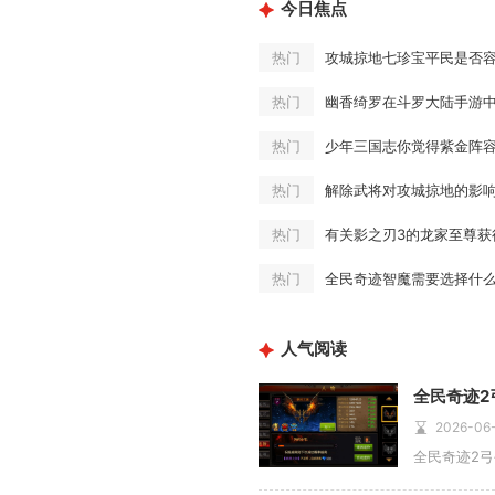
今日焦点
攻城掠地七珍宝平民是否
热门
幽香绮罗在斗罗大陆手游
热门
热门
解除武将对攻城掠地的影
热门
有关影之刃3的龙家至尊获
热门
全民奇迹智魔需要选择什
热门
人气阅读
2026-06