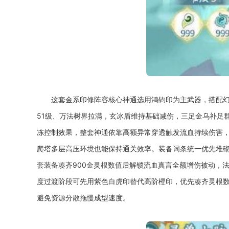
这套金系印修阵容核心神通选用鸿钧印为主武器，搭配幻
51级、万法树界拉满，玄冰盾维持基础减伤，三足金乌补足
冻控制效果，整套神通依靠高额异常穿透触发流血持续伤害，
爬塔多层高压环境也能保持通关效率。装备词条统一优先堆
套装备凑齐900金灵根数值后解锁流血真言全额增伤被动，
度过渡阶段可先用紫色白虎印替代高阶橙印，优先凑齐灵根
避免资源分散拖慢成型速度。