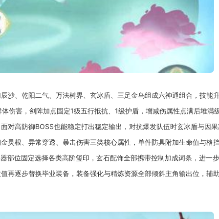
辰沙、乾阳二气、万法树界、玄冰盾、三足金乌组成六神通组合，技能升
群体伤害，剑阵加点固定1级五行抵抗、1级护盾，增减伤属性点满后堆满
面对高防御BOSS也能稳定打出稳定输出，对抗爆发队伍时玄冰盾与因
砌金灵根、异常穿透、暴击伤害三类核心属性，单件防具附加生命值与格
法器部位固定选择各类高阶玺印，玄石配饰全部携带控制加成词条，进一
数值再逐步替换毕业装备，装备强化与精炼资源全部倾斜主角输出位，辅