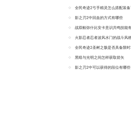
影之刃2中回血的方式有哪些
战双帕弥什比安卡意识共鸣技能
火影忍者忍者波风水门的战斗风
全民奇迹2圣树之骸是否具备限时
黑暗与光明之间怎样获取箭矢
影之刃2中可以获得的段位有哪些