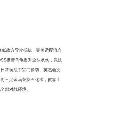
降低敌方异常抵抗，完美适配流血
SS携带乌龟提升全队承伤，竞技
，日常玩法中宗门偷窃、英杰会次
可将三足金乌替换石化术，依靠土
配全部对战环境。