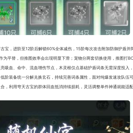
古宝，进阶至12阶后解锁60%全体减伤，15阶每次攻击附加防御护盾并
作为平替，但推图效率会出现明显下滑；宠物分两套切换使用，推图打BO
点亮吸血、命中、流血增伤节点，木灵根仅点基础护盾词条无需深度投入
余低阶装备统一分解兑换玄石，持续完善词条属性，面对纯爆发速攻队伍
组合，利用穹天古宝的群体回血抵消持续损耗，灵活调整单件神通就能适