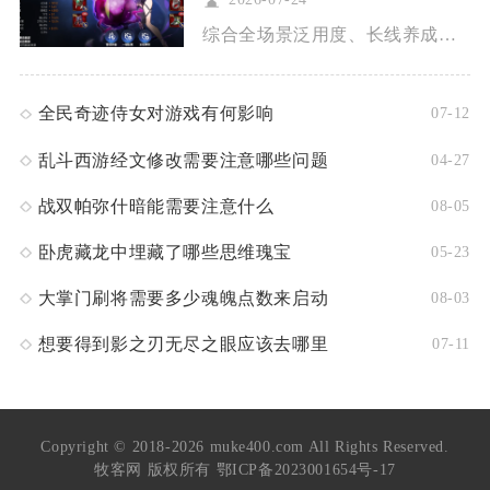
综合全场景泛用度、长线养成价值与阵容适配上限，木飞（伊赛丽亚...
全民奇迹侍女对游戏有何影响
07-12
乱斗西游经文修改需要注意哪些问题
04-27
战双帕弥什暗能需要注意什么
08-05
卧虎藏龙中埋藏了哪些思维瑰宝
05-23
大掌门刷将需要多少魂魄点数来启动
08-03
想要得到影之刃无尽之眼应该去哪里
07-11
Copyright © 2018-2026 muke400.com All Rights Reserved.
牧客网 版权所有
鄂ICP备2023001654号-17