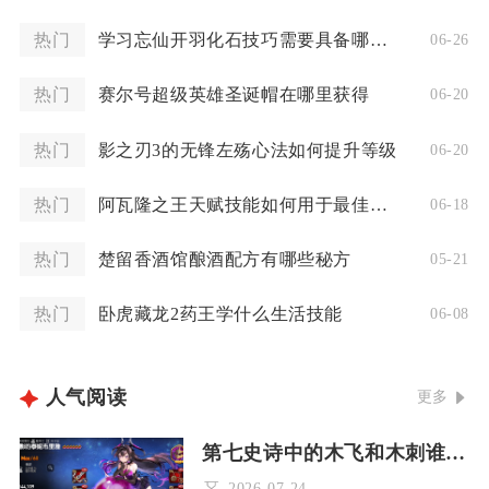
热门
学习忘仙开羽化石技巧需要具备哪些基础知识
06-26
热门
赛尔号超级英雄圣诞帽在哪里获得
06-20
热门
影之刃3的无锋左殇心法如何提升等级
06-20
热门
阿瓦隆之王天赋技能如何用于最佳效果
06-18
热门
楚留香酒馆酿酒配方有哪些秘方
05-21
热门
卧虎藏龙2药王学什么生活技能
06-08
人气阅读
更多
第七史诗中的木飞和木刺谁厉害
2026-07-24