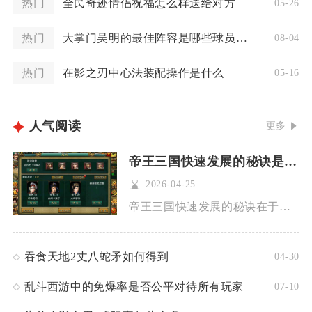
热门
全民奇迹情侣祝福怎么样送给对方
05-26
热门
大掌门吴明的最佳阵容是哪些球员组成的
08-04
热门
在影之刃中心法装配操作是什么
05-16
人气阅读
更多
帝王三国快速发展的秘诀是什么
2026-04-25
帝王三国快速发展的秘诀在于合理规划封地建筑、高效刷黄巾提升等...
吞食天地2丈八蛇矛如何得到
04-30
乱斗西游中的免爆率是否公平对待所有玩家
07-10