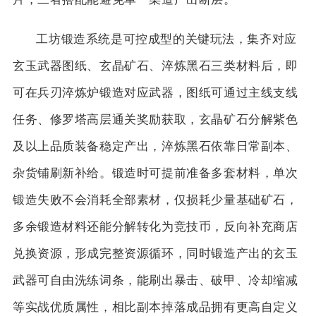
工坊锻造系统是可控成型的关键玩法，集齐对应
玄玉武器图纸、玄晶矿石、淬炼黑石三类材料后，即
可在兵刃淬炼炉锻造对应武器，图纸可通过主线支线
任务、修罗塔高层通关奖励获取，玄晶矿石分解紫色
及以上品质装备稳定产出，淬炼黑石依靠日常副本、
杂货铺刷新补给。锻造时可提前准备多套材料，单次
锻造失败不会消耗全部素材，仅损耗少量基础矿石，
多余锻造材料还能分解转化为竞技币，反向补充商店
兑换资源，形成完整资源循环，同时锻造产出的玄玉
武器可自由洗练词条，能刷出暴击、破甲、冷却缩减
等实战优质属性，相比副本掉落成品拥有更高自定义