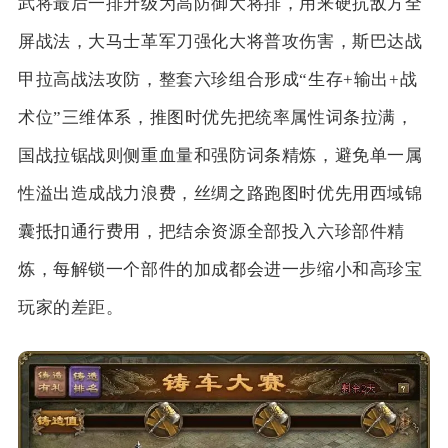
武将最后一排升级为高防御大将排，用来硬抗敌方全
屏战法，大马士革军刀强化大将普攻伤害，斯巴达战
甲拉高战法攻防，整套六珍组合形成“生存+输出+战
术位”三维体系，推图时优先把统率属性词条拉满，
国战拉锯战则侧重血量和强防词条精炼，避免单一属
性溢出造成战力浪费，丝绸之路跑图时优先用西域锦
囊抵扣通行费用，把结余资源全部投入六珍部件精
炼，每解锁一个部件的加成都会进一步缩小和高珍宝
玩家的差距。