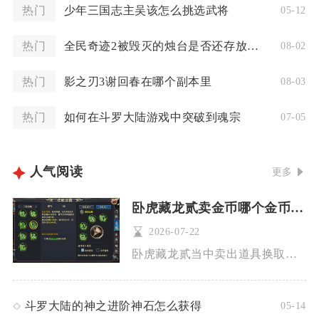
热门
少年三国志主吴该怎么挑选武将
05-12
热门
全民奇迹2被毁灭的烛台是否还存放在何地
08-02
热门
影之刃3谢回春在哪个副本里
08-03
热门
如何在斗罗大陆游戏中突破到魂宗
07-05
人气阅读
更多
卧虎藏龙贰卖金币哪个金币最多
2026-07-22
卧虎藏龙贰当中卖出道具换取金币收益最高的方式，是组队刷轮回鬼...
斗罗大陆的神之进阶神石怎么获得
05-14