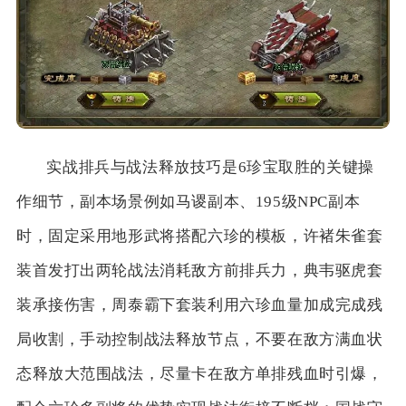
实战排兵与战法释放技巧是6珍宝取胜的关键操
作细节，副本场景例如马谡副本、195级NPC副本
时，固定采用地形武将搭配六珍的模板，许褚朱雀套
装首发打出两轮战法消耗敌方前排兵力，典韦驱虎套
装承接伤害，周泰霸下套装利用六珍血量加成完成残
局收割，手动控制战法释放节点，不要在敌方满血状
态释放大范围战法，尽量卡在敌方单排残血时引爆，