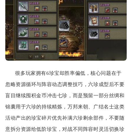
很多玩家拥有6珍宝却胜率偏低，核心问题在于
忽略资源循环与阵容动态调整技巧，六珍成型后不要
盲目继续囤积金币冲击七珍，而是预留一部分丝绸和
锦囊用于六珍的持续精炼，万邦来朝、广结名士这类
活动产出的珍宝碎片优先补满六珍剩余部件，不要随
意拆分资源给低阶珍宝，对战不同阵容时灵活切换珍