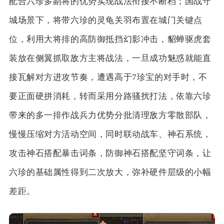
配合六珍多副将的优势实现战法衔接不断档；国战守
城场景下，将带六珍的灵龟关羽布置在城门关键点
位，利用大将排的高防御抵挡幻影冲击，貂蝉驱虎套
装放在侧翼抓取敌方主将战法，一旦成功魅惑就能直
接瓦解对方进攻节奏，遭遇高于7珍宝的对手时，不
要正面硬拼消耗，转而采用分路骚扰打法，依靠六珍
带来的多一排作战兵力优势分批清理敌方零散部队，
慢慢压缩对方活动空间，同时联动战车、神石系统，
攻击神石搭配暴击词条，防御神石搭配坚守词条，让
六珍的基础属性得到二次放大，弥补硬件层级的小幅
差距。