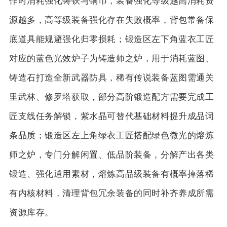
作时消耗强化铸铁与铜币，装备强化等级越高消耗资
源越多，高等级装备强化存在失败概率，背包常备保
底道具能规避强化归零损耗；锻造区左下角蓝衣工匠
对应的蓝色光效炉子为铸造师之炉，用于消耗蓝图、
铸造石打造全新武器防具，稀有传说装备蓝图需通关
里武林、修罗塔获取，部分高阶锻造配方需要完成工
匠支线任务解锁，紫水晶可替代基础材料提升成品词
条品质；锻造区左上角绿衣工匠搭配绿色微光的熔炼
师之炉，专门分解闲置、低品阶装备，分解产出各类
锻造、强化通用素材，熔炼高品级装备有概率掉落稀
有内核材料，清理背包冗余装备的同时补齐养成所需
资源库存。