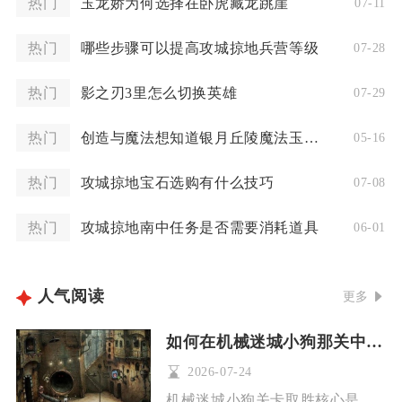
热门
玉龙娇为何选择在卧虎藏龙跳崖
07-11
热门
哪些步骤可以提高攻城掠地兵营等级
07-28
热门
影之刃3里怎么切换英雄
07-29
热门
创造与魔法想知道银月丘陵魔法玉米的具体位置
05-16
热门
攻城掠地宝石选购有什么技巧
07-08
热门
攻城掠地南中任务是否需要消耗道具
06-01
人气阅读
更多
如何在机械迷城小狗那关中取得胜利
2026-07-24
机械迷城小狗关卡取胜核心是集齐吸附枪、解开箭头谜题、操控油罐...