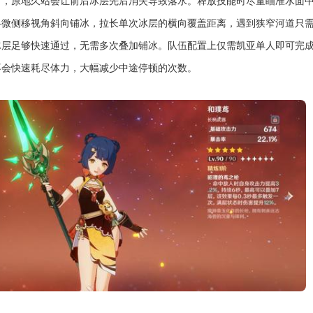
留，原地久站会让前后冰层先后消失导致落水。释放技能时尽量瞄准水面
略微侧移视角斜向铺冰，拉长单次冰层的横向覆盖距离，遇到狭窄河道只
冰层足够快速通过，无需多次叠加铺冰。队伍配置上仅需凯亚单人即可完
不会快速耗尽体力，大幅减少中途停顿的次数。