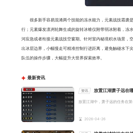
很多新手容易混淆两个技能的冻水能力，元素战技霜袭
行；元素爆发凛冽轮舞生成的旋转冰锥仅附带弱冰附着，冻
河应急或者衔接元素战技空窗期。针对室内秘境积水场景，
出冰层边界，小幅慢走可精准控制行进距离，避免触碰水下
队伍的操作步骤，大幅提升大世界探索效率。
最新资讯
放置江湖萧子远在
资讯
放置江湖中，萧子远的任务在第
2026-04-26