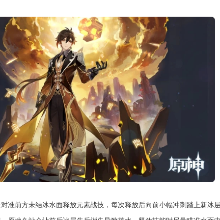
缘对准前方未结冰水面释放元素战技，每次释放后向前小幅冲刺踏上新冰