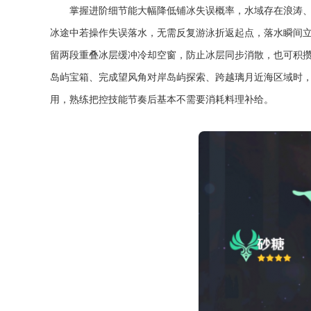
掌握进阶细节能大幅降低铺冰失误概率，水域存在浪涛
冰途中若操作失误落水，无需反复游泳折返起点，落水瞬间
留两段重叠冰层缓冲冷却空窗，防止冰层同步消散，也可积
岛屿宝箱、完成望风角对岸岛屿探索、跨越璃月近海区域时
用，熟练把控技能节奏后基本不需要消耗料理补给。