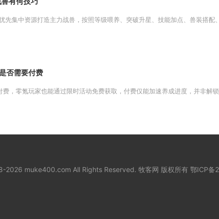
战兽有何技巧
优先集中资源打造主力战兽，按照等级喂养、突破升星、技能加点、兽装搭配、阵
是否需要付费
付费，零氪玩家也能通过限时活动免费获取，付费仅能加速养成进度，并非解锁门
18-2026 muke400.com All Rights Reserved. 牧客网 版权所有
鄂ICP备2