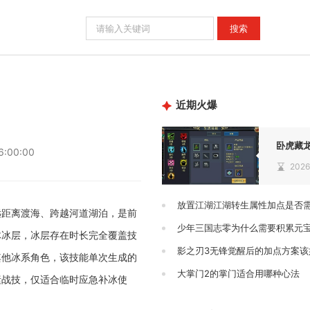
近期火爆
6:00:00
2026
放置江湖江湖转生属性加点是否
远距离渡海、跨越河道湖泊，是前
少年三国志零为什么需要积累元
体冰层，冰层存在时长完全覆盖技
影之刃3无锋觉醒后的加点方案该
其他冰系角色，该技能单次生成的
大掌门2的掌门适合用哪种心法
素战技，仅适合临时应急补冰使