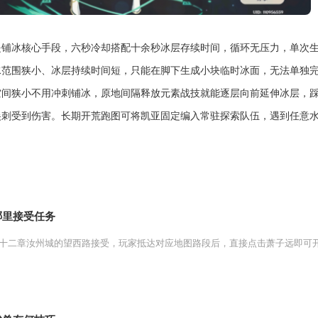
是铺冰核心手段，六秒冷却搭配十余秒冰层存续时间，循环无压力，单次
水范围狭小、冰层持续时间短，只能在脚下生成小块临时冰面，无法单独
空间狭小不用冲刺铺冰，原地间隔释放元素战技就能逐层向前延伸冰层，
尖刺受到伤害。长期开荒跑图可将凯亚固定编入常驻探索队伍，遇到任意
哪里接受任务
十二章汝州城的望西路接受，玩家抵达对应地图路段后，直接点击萧子远即可开启