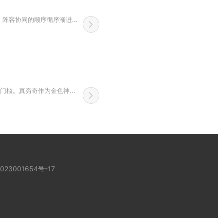
容协同的顺序循序渐进...
槛。真穷奇作为金色神...
023001654号-17