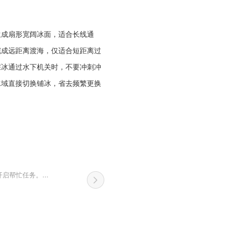
生成扇形宽阔冰面，适合长线通
完成远距离渡海，仅适合短距离过
踩冰通过水下机关时，不要冲刺冲
水域直接切换铺冰，省去频繁更换
帮忙任务。...