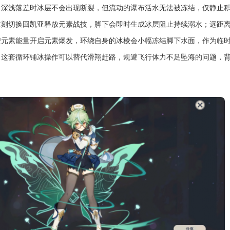
、深浅落差时冰层不会出现断裂，但流动的瀑布活水无法被冻结，仅静止
立刻切换回凯亚释放元素战技，脚下会即时生成冰层阻止持续溺水；远距
攒元素能量开启元素爆发，环绕自身的冰棱会小幅冻结脚下水面，作为临
，这套循环铺冰操作可以替代滑翔赶路，规避飞行体力不足坠海的问题，