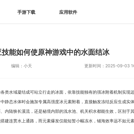
手游下载
应用软件
亚技能如何使原神游戏中的水面结冰
编辑：
小天
更新时间：
2025-09-03 1
内各类水域凝结成可站立行走的冰面，依靠技能独有的强冰附着机制实现
命中静态水体时会施加专属高强度冰元素附着，直接触发冻结反应生成实
面、内陆狭长溪流，还是秘境内部的浅水池、机关积水都能生效，区别于
能搭建连贯水上通路，而元素爆发仅能短暂小幅冻水，铺海效率远不如元