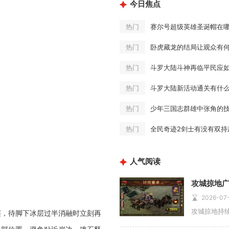
今日焦点
赛尔号超级英雄圣诞帽在
热门
卧虎藏龙的结局让观众有
热门
斗罗大陆斗神再临平民应
热门
斗罗大陆新活动通关有什
热门
少年三国志群雄中张角的
热门
全民奇迹2剑士有没有双持
热门
人气阅读
攻城掠地
2026-07
层，待脚下冰层过半消融时立刻再