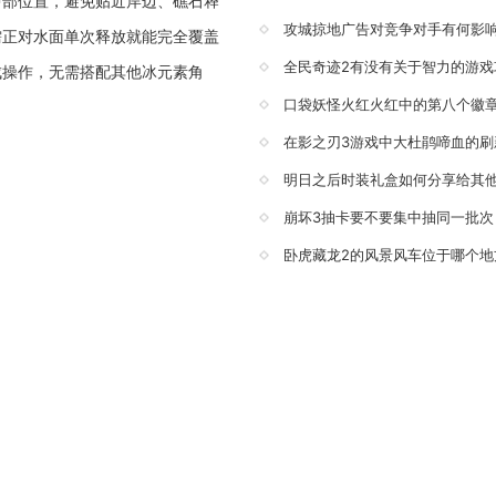
中部位置，避免贴近岸边、礁石释
攻城掠地广告对竞争对手有何影
需正对水面单次释放就能完全覆盖
全民奇迹2有没有关于智力的游戏
成操作，无需搭配其他冰元素角
口袋妖怪火红火红中的第八个徽
在影之刃3游戏中大杜鹃啼血的刷
明日之后时装礼盒如何分享给其
崩坏3抽卡要不要集中抽同一批次
卧虎藏龙2的风景风车位于哪个地