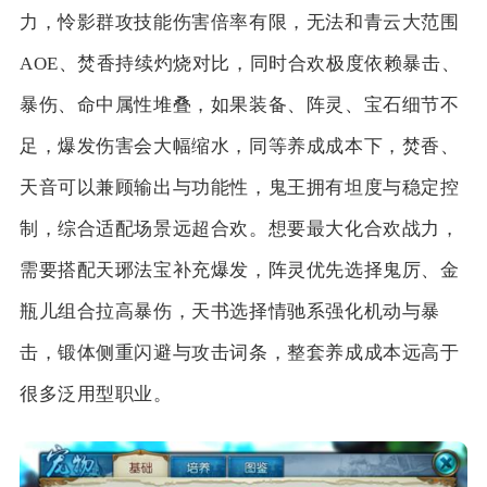
力，怜影群攻技能伤害倍率有限，无法和青云大范围
AOE、焚香持续灼烧对比，同时合欢极度依赖暴击、
暴伤、命中属性堆叠，如果装备、阵灵、宝石细节不
足，爆发伤害会大幅缩水，同等养成成本下，焚香、
天音可以兼顾输出与功能性，鬼王拥有坦度与稳定控
制，综合适配场景远超合欢。想要最大化合欢战力，
需要搭配天琊法宝补充爆发，阵灵优先选择鬼厉、金
瓶儿组合拉高暴伤，天书选择情驰系强化机动与暴
击，锻体侧重闪避与攻击词条，整套养成成本远高于
很多泛用型职业。