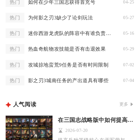
热门
如何在少年三国志获得首充号
04-25
热门
为何影之刃3缺少了论剑玩法
05-27
热门
迷你西游龙虎队的阵容中有谁负责主攻
05-16
热门
热血奇航物攻技能是否有击退效果
05-29
热门
攻城掠地蛮荒9任务是否有时间限制
07-02
热门
影之刃3城南任务的产出道具有哪些
07-04
人气阅读
更多
在三国志战略版中如何提高兵种的等级
2026-07-20