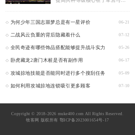
提高兵种等级核心在于军营与科技升级、武将适性强化、实战练级积...
为何少年三国志噩梦总是有一星评价
06-21
二战风云负重的背后隐藏着什么
07-12
全民奇迹有哪些饰品搭配能够提升战斗实力
05-26
卧虎藏龙2唐门木桩是否有副作用
06-17
攻城掠地技能是否能同时进行多个搜刮任务
05-09
如何利用攻城掠地连锁吸引更多顾客
07-10
Copyright © 2018-2026 muke400.com All Rights Reserved.
牧客网 版权所有
鄂ICP备2023001654号-17