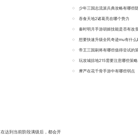
少年三国志流派兵典攻略有哪些
吞食天地2诸葛亮在哪个势力
秦时明月手游胡姬技能是否有改
想要快速升级全民奇迹mu有什么
帝王三国刷将有哪些值得尝试的
玩攻城掠地215需要注意哪些策略
摩严在花千骨手游中有哪些弱点
支在达到当前阶段满级后，都会开