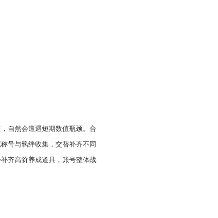
道，自然会遭遇短期数值瓶颈。合
藏称号与羁绊收集，交替补齐不同
步补齐高阶养成道具，账号整体战