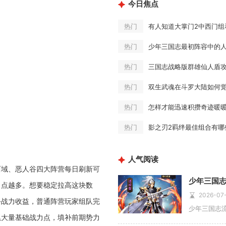
今日焦点
热门
少年三国志最初阵容中的
热门
三国志战略版群雄仙人盾
热门
双生武魂在斗罗大陆如何
热门
怎样才能迅速积攒奇迹暖
热门
影之刃2羁绊最佳组合有哪
热门
人气阅读
西域、恶人谷四大阵营每日刷新可
力点越多。想要稳定拉高这块数
2026-07
务战力收益，普通阵营玩家组队完
累大量基础战力点，填补前期势力