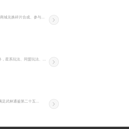
城兑换碎片合成、参与...
星系玩法、同盟玩法、...
足武林通鉴第二十五...