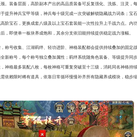
瓶颈。装备层面，高阶副本产出的高品质装备可反复强化、洗炼、注灵，
用于提升神兵宝甲等级，神兵每十级完成一次突破解锁隐藏战力词条；宝
成高阶宝石，更换成套八级及以上宝石套装能一次性拉升上千战力点。内
加后，即便单一板块养成饱和，其余分支依旧能持续提供稳定战力涨幅。
键，称号收集、江湖羁绊、轻功进阶、神格装配都会提供持续叠加的固定
锁全新称号，每个称号独立叠加属性；羁绊系统随角色装备、等级提升同
性，神格最多装配八枚，每枚神格可重复突破至十三级，消耗同名神格持
无需依赖限时稀有道具，依靠日常循环慢慢补齐所有隐藏养成模块，稳步