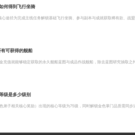
如何得到飞行坐骑
核心途径为完成主线任务解锁基础飞行坐骑、参与副本与成就获取稀有款、战盟商
否有可获得的舰船
金充值就能够稳定获取的永久舰船蓝图与成品作战舰船，除去蓝图研究抽取之外，
等级是多少级别
色弟子相关核心奖励）出现的核心等级为75级，同时解锁金色掌门品质需同步满