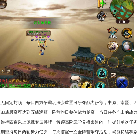
值无固定封顶，每日四方争霸玩法会重置可争夺战力份额，中原、南疆、
算加成最高可达到五成满额，阵营昨日整体战力越高，当日任务产出的战
值维持四百以上佩戴专属腰牌，解锁高阶武学兑换渠道的同时提升单次任
长期坚持每日两轮势力任务，每周搭配一次全阵营争夺活动，就能持续积