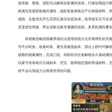
放突破、熔炼、进阶玩法解锁全新属性加成，打破短期战力
刷满完美度获取额外属性，低阶装备熔炼后产出熔炼材料，
戒指、头盔优先开孔至四孔激活全套加成，低等级宝石可合
灵宠进化突破、帮会贡献兑换专属属性技能，多系统属性叠
容易被忽略的隐藏养成玩法是维持战力点长期增长的关
号不分时效，收集时装、通关高难度副本、擂台上榜均可解
锁额外隐藏属性；完成三段、四段轻功任务解锁永久基础属
玩家可依靠每日古城副本、挖宝、跑商稳定囤积养成材料，
程不会出现战力点彻底停滞的问题。