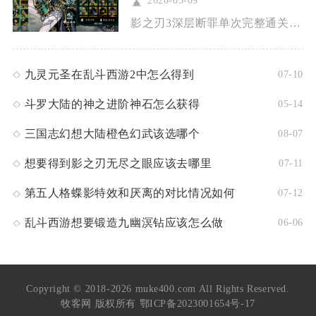
2026-05-09
影之刃3深层断罪单次完整通关通常在3-5分钟，熟练高练度玩家...
九灵元圣在乱斗西游2中怎么得到
07-10
斗罗大陆的神之进阶神石怎么获得
05-14
三国志幻想大陆橙色幻武该选哪个
08-07
想要得到影之刃无尽之眼应该去哪里
07-11
第五人格蝶影特效和厌离的对比情况如何
07-12
乱斗西游想要锻造九幽溟钻应该怎么做
06-06
Copyright © 2018-2026 muke400.com All Rights Reserved.
牧客网 版权所有
鄂ICP备2023001654号-17