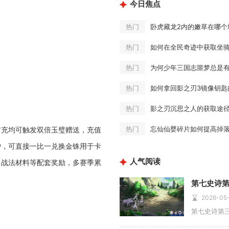
今日焦点
卧虎藏龙2内的嫩草在哪个
热门
如何在全民奇迹中获取坐
热门
为何少年三国志噩梦总是
热门
如何拿回影之刃3镜像钥匙
热门
影之刃沉思之人的获取途
热门
忘仙仙婴碎片如何提高掉
热门
首充均可触发双倍玉璧赠送，充值
户，可直接一比一兑换金铢用于卡
人气阅读
、战法材料等配套奖励，多赛季累
第七史诗
2026-05