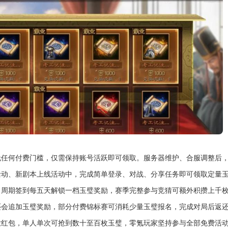
无任何付费门槛，仅需保持账号活跃即可领取。服务器维护、合服调整后
活动、新剧本上线活动中，完成简单登录、对战、分享任务即可领取定量
，周期签到每五天解锁一档玉璧奖励，赛季完整参与竞猜可额外积攒上千
还会追加玉璧奖励，部分付费锦标赛可消耗少量玉璧报名，完成对局后返
放红包，单人单次可抢到数十至百枚玉璧，零氪玩家坚持参与全部免费活