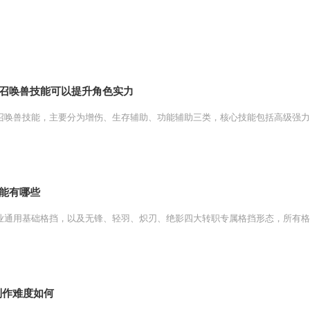
些召唤兽技能可以提升角色实力
召唤兽技能，主要分为增伤、生存辅助、功能辅助三类，核心技能包括高级强力、
能有哪些
业通用基础格挡，以及无锋、轻羽、炽刃、绝影四大转职专属格挡形态，所有格挡
制作难度如何