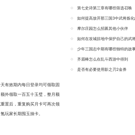
第七史诗第三章有哪些筛选召唤
如何提高放开那三国3中武将炼化
摩尔庄园怎么招募其他小伙伴
如何在攻城掠地中保护自己的武
少年三国志中期有哪些独特的故
齐眉棒怎么在乱斗西游中得到
是否有必要使用影之刃2金券
十天有效期内每日登录均可领取固
日额外领取一百五十玉璧，整月额
充重置后，重复购买月卡可再次领
中氪玩家长期囤玉抽卡。