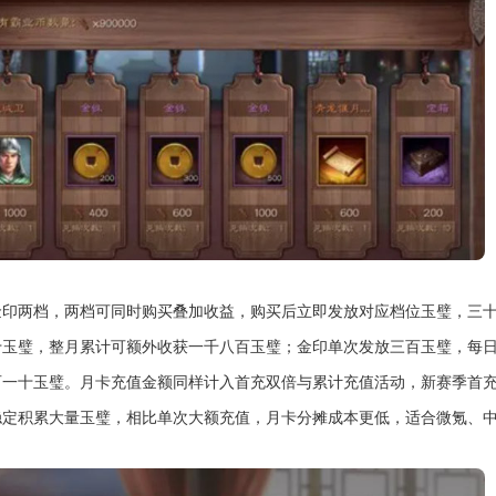
金印两档，两档可同时购买叠加收益，购买后立即发放对应档位玉璧，三
十玉璧，整月累计可额外收获一千八百玉璧；金印单次发放三百玉璧，每
百一十玉璧。月卡充值金额同样计入首充双倍与累计充值活动，新赛季首
稳定积累大量玉璧，相比单次大额充值，月卡分摊成本更低，适合微氪、