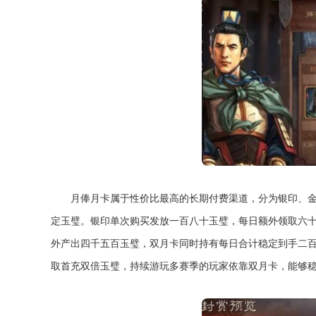
月俸月卡属于性价比最高的长期付费渠道，分为银印、
定玉璧。银印单次购买发放一百八十玉璧，每日额外领取六
外产出四千五百玉璧，双月卡同时持有每日合计稳定到手二
取首充双倍玉璧，持续游玩多赛季的玩家依靠双月卡，能够