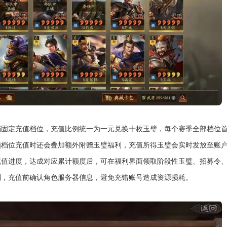
档固定充值档位，充值比例统一为一元兑换十枚玉璧，每个赛季全部档位
额档位充值时还会叠加额外附赠玉璧福利，充值所得玉璧会实时发放至账
充值进度，达成对应累计额度后，可在福利界面领取阶段性玉璧、招募令
利，充值前确认角色服务器信息，避免充错账号造成资源损耗。