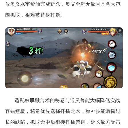
放奥义水牢鲛涌完成斩杀，奥义全程无敌且具备大范
围抓取，很难被替身打断。
适配鲛肌融合术的秘卷与通灵兽能大幅降低实战
容错短板，秘卷优先选择扦插之术，弥补技能后摇过
长的缺陷，抓取命中后衔接扦插禁锢，延长敌方受击