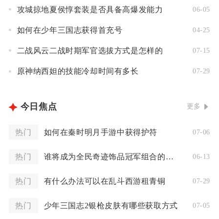
攻城掠地夏侯惇套装是否具备高爆发能力
06-05
如何在少年三国志获得首充号
04-25
二战风云二战时期军官选拔方式是怎样的
07-15
原神纳西妲的技能冷却时间有多长
07-29
今日焦点
更多
热门
如何在秦时明月手游中获得护符
07-06
热门
谁将成为全民奇迹饰品冠军组合的领军人物
06-13
热门
有什么办法可以在乱斗西游租青铜
07-29
热门
少年三国志2银枪皮肤有哪些获取方式
07-05