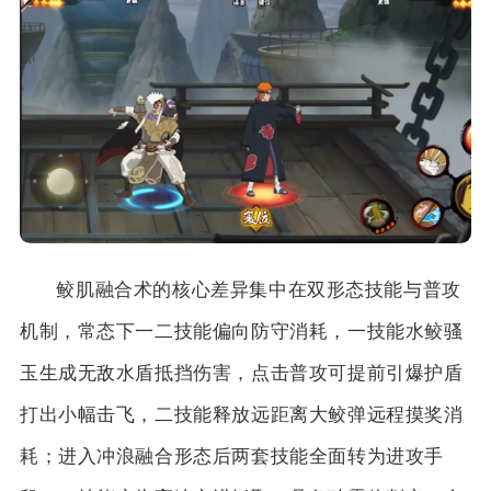
鲛肌融合术的核心差异集中在双形态技能与普攻
机制，常态下一二技能偏向防守消耗，一技能水鲛骚
玉生成无敌水盾抵挡伤害，点击普攻可提前引爆护盾
打出小幅击飞，二技能释放远距离大鲛弹远程摸奖消
耗；进入冲浪融合形态后两套技能全面转为进攻手