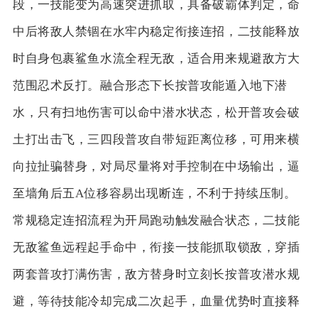
段，一技能变为高速突进抓取，具备破霸体判定，命
中后将敌人禁锢在水牢内稳定衔接连招，二技能释放
时自身包裹鲨鱼水流全程无敌，适合用来规避敌方大
范围忍术反打。融合形态下长按普攻能遁入地下潜
水，只有扫地伤害可以命中潜水状态，松开普攻会破
土打出击飞，三四段普攻自带短距离位移，可用来横
向拉扯骗替身，对局尽量将对手控制在中场输出，逼
至墙角后五A位移容易出现断连，不利于持续压制。
常规稳定连招流程为开局跑动触发融合状态，二技能
无敌鲨鱼远程起手命中，衔接一技能抓取锁敌，穿插
两套普攻打满伤害，敌方替身时立刻长按普攻潜水规
避，等待技能冷却完成二次起手，血量优势时直接释