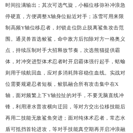
时间拉满输出；其次可选气旋，小幅位移弥补冲浪急
停硬直，方便调整X轴身位贴近对手；冻雪可用来限
制高频Y轴位移忍者，封锁走位防止脱离鲨鱼攻击范
围。通灵兽首选鲛鲨，命中敌方后扣除对方一格奥义
点，持续压制对手大招释放节奏，次选熊猫提供霸
体，对冲突进型体术忍者时开启霸体强行起手，蛞蝓
则用于续航回血，应对多消耗阵容稳住血线。实战对
位需要规避忍者短板，鲛肌融合所有攻击集中在X
轴，面对频繁上下Y轴拉扯的对手，不要无脑直线冲
锋，利用潜水普攻横向迂回，等对方交出位移技能后
再用二技能无敌鲨鱼突进；面对纯体术忍者，常态水
盾可抵挡首轮进攻，等对手技能真空期再开启冲浪融