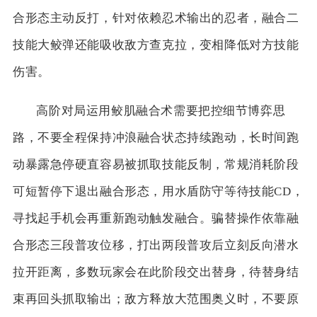
合形态主动反打，针对依赖忍术输出的忍者，融合二
技能大鲛弹还能吸收敌方查克拉，变相降低对方技能
伤害。
高阶对局运用鲛肌融合术需要把控细节博弈思
路，不要全程保持冲浪融合状态持续跑动，长时间跑
动暴露急停硬直容易被抓取技能反制，常规消耗阶段
可短暂停下退出融合形态，用水盾防守等待技能CD，
寻找起手机会再重新跑动触发融合。骗替操作依靠融
合形态三段普攻位移，打出两段普攻后立刻反向潜水
拉开距离，多数玩家会在此阶段交出替身，待替身结
束再回头抓取输出；敌方释放大范围奥义时，不要原