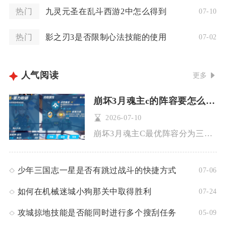
热门
九灵元圣在乱斗西游2中怎么得到
07-10
热门
影之刃3是否限制心法技能的使用
07-02
人气阅读
更多
崩坏3月魂主c的阵容要怎么选择
2026-07-10
崩坏3月魂主C最优阵容分为三套梯度搭配，高配输出首选炽翎+血...
少年三国志一星是否有跳过战斗的快捷方式
07-06
如何在机械迷城小狗那关中取得胜利
07-24
攻城掠地技能是否能同时进行多个搜刮任务
05-09